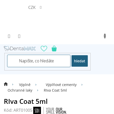
Přejít
CZK
na
obsah
hledat
Výplně
Výplňové cementy
Ochranné laky
RIva Coat 5ml
RIva Coat 5ml
Kód:
ART01005