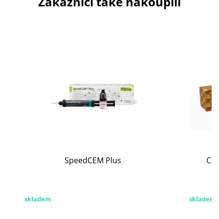
Zákazníci také nakoupili
SpeedCEM Plus
CO
skladem
skladem