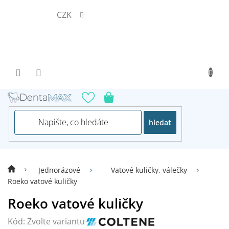
Přejít
CZK
na
obsah
hledat
Jednorázové
Vatové kuličky, válečky
Roeko vatové kuličky
Roeko vatové kuličky
Kód:
Zvolte variantu