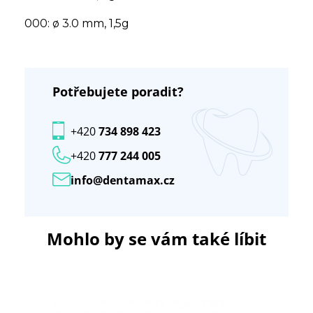
000: ø 3.0 mm, 1,5g
Potřebujete poradit?
+420
734 898 423
+420
777 244 005
info@dentamax.cz
Mohlo by se vám také líbit