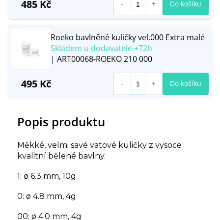
485 Kč
Do košíku
Roeko bavlněné kuličky vel.000 Extra malé
Skladem u dodavatele +72h
| ART00068-ROEKO 210 000
495 Kč
Do košíku
Popis produktu
Měkké, velmi savé vatové kuličky z vysoce
kvalitní bělené bavlny.
1: ø 6.3 mm, 10g
0: ø 4.8 mm, 4g
00: ø 4.0 mm, 4g