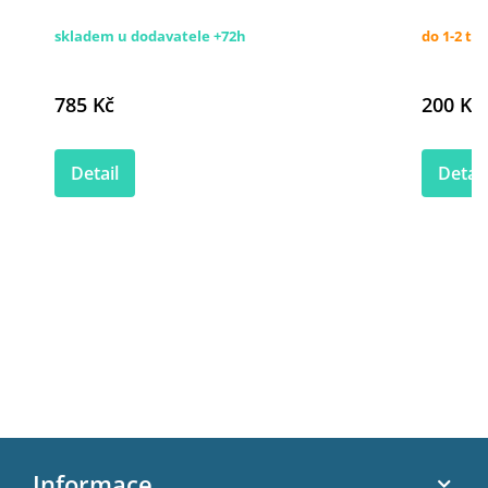
skladem u dodavatele +72h
do 1-2 tý
785 Kč
200 Kč
Detail
Detail
Z
á
Informace