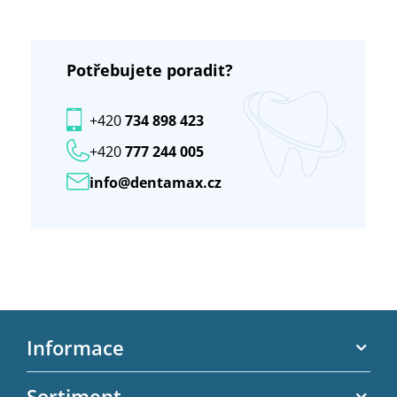
Potřebujete poradit?
+420
734 898 423
+420
777 244 005
info@dentamax.cz
Z
á
Informace
p
a
Akční letáky
Sortiment
t