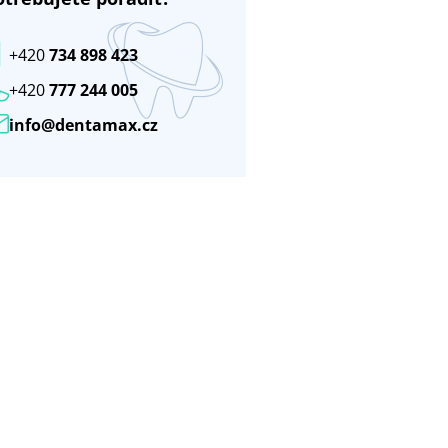
+420
734 898 423
+420
777 244 005
info@dentamax.cz