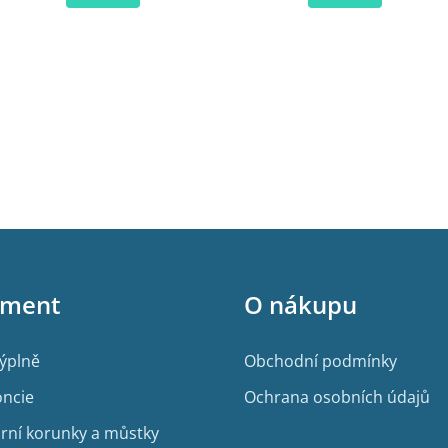
iment
O nákupu
výplně
Obchodní podmínky
ncie
Ochrana osobních údajů
rní korunky a můstky