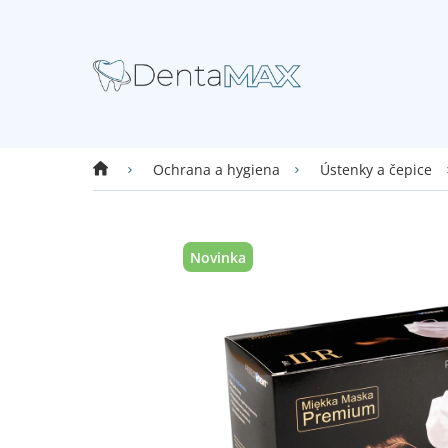
Přejít
na
obsah
Domů
Ochrana a hygiena
Ústenky a čepice
Novinka