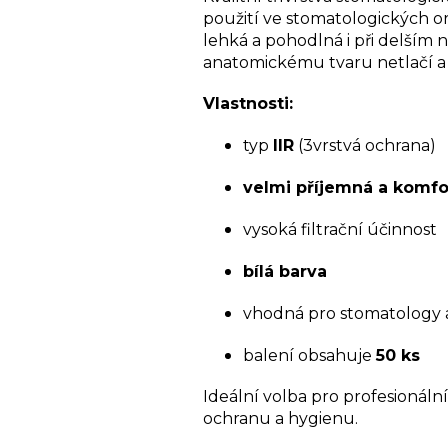
použití ve stomatologických o
lehká a pohodlná i při delší
anatomickému tvaru netlačí a 
Vlastnosti:
typ
IIR
(3vrstvá ochrana)
velmi příjemná a komfor
vysoká filtrační účinnost
bílá barva
vhodná pro stomatology a
balení obsahuje
50 ks
Ideální volba pro profesionální
ochranu a hygienu.