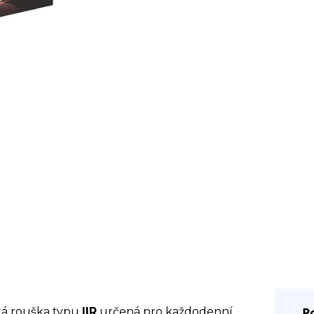
P
cká rouška typu
IIR
určená pro každodenní