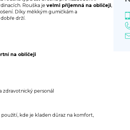
rdinacích. Rouška je
velmi příjemná na obličeji
,
m nošení. Díky měkkým gumičkám a
dobře drží.
tní na obličeji
 zdravotnický personál
 použití, kde je kladen důraz na komfort,