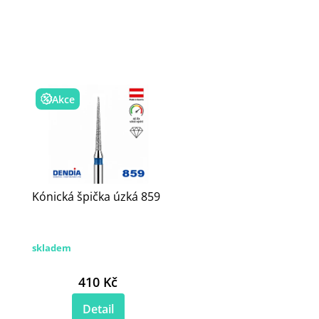
Akce
Kónická špička úzká 859
skladem
410 Kč
Detail