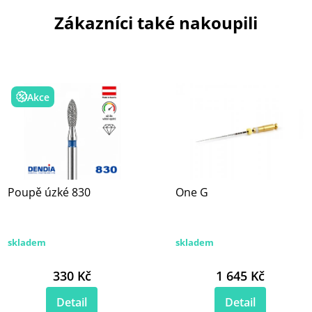
Zákazníci také nakoupili
Akce
Poupě úzké 830
One G
skladem
skladem
330 Kč
1 645 Kč
Detail
Detail