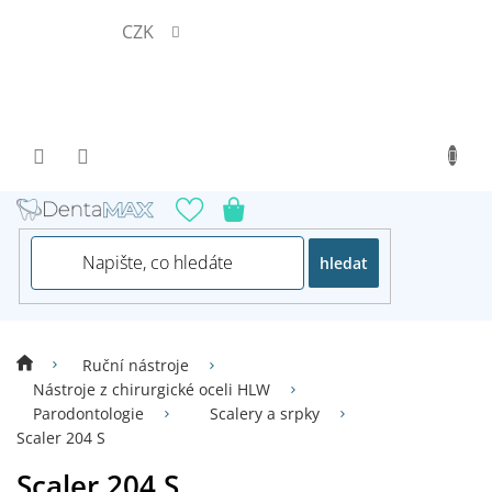
Přejít
CZK
na
obsah
hledat
Ruční nástroje
Nástroje z chirurgické oceli HLW
Parodontologie
Scalery a srpky
Scaler 204 S
Scaler 204 S