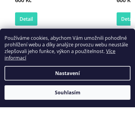
600 Kč
600 Kč
Detail
Detail
Používáme cookies, abychom Vám umožnili pohodlné
prohlížení webu a díky analýze provozu webu neustále
Zákazníci také nakoupili
zlepšovali jeho funkce, výkon a použitelnost.
Více
informací
Nastavení
Souhlasím