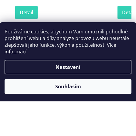
Detail
Detail
Používáme cookies, abychom Vám umožnili pohodlné
prohlížení webu a díky analýze provozu webu neustále
Zákazníci také nakoupili
zlepšovali jeho funkce, výkon a použitelnost.
Více
informací
Nastavení
Souhlasím