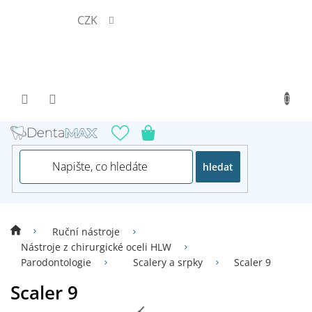
Přejít
CZK
na
obsah
hledat
Ruční nástroje
Nástroje z chirurgické oceli HLW
Parodontologie
Scalery a srpky
Scaler 9
Scaler 9