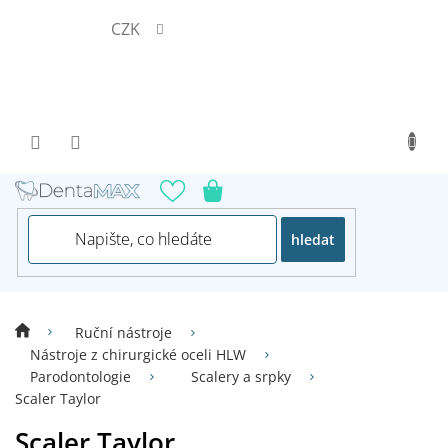
Přejít
CZK
na
obsah
hledat
Ruční nástroje
Nástroje z chirurgické oceli HLW
Parodontologie
Scalery a srpky
Scaler Taylor
Scaler Taylor