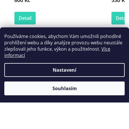
600 Kč
530 Kč
Detail
Detail
Používáme cookies, abychom Vám umožnili pohodlné
prohlížení webu a díky analýze provozu webu neustále
Zákazníci také nakoupili
zlepšovali jeho funkce, výkon a použitelnost.
Více
informací
Nastavení
Souhlasím