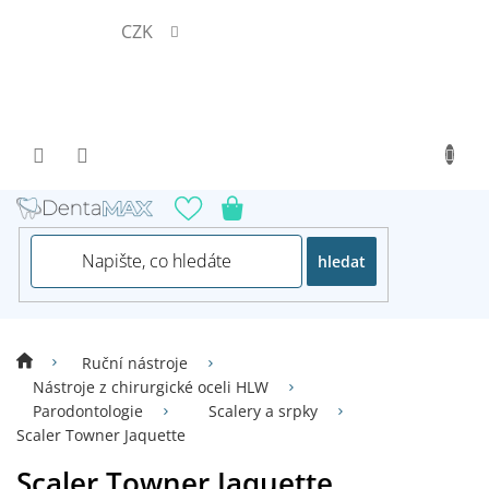
Přejít
CZK
na
obsah
hledat
Ruční nástroje
Nástroje z chirurgické oceli HLW
Parodontologie
Scalery a srpky
Scaler Towner Jaquette
Scaler Towner Jaquette