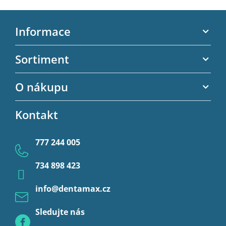
Z
á
Informace
p
a
Akční letáky
Sortiment
t
Kontaktní informace
í
Zubní výplně
O nákupu
Kontaktní formulář
Endodoncie
Obchodní podmínky
Kontakt
Provizorní korunky a můstky
Ochrana osobních údajů
Provizoria a rebáze
777 244 005
Anestezie
734 898 423
Profylaxe
info
@
dentamax.cz
Sledujte nás