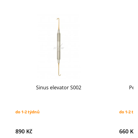
Sinus elevator S002
Per
do 1-2 týdnů
do 1-2 tý
890 Kč
660 Kč