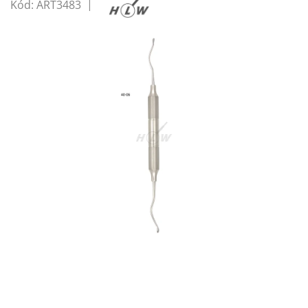
Kód:
ART3483