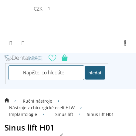
Přejít
CZK
na
obsah
hledat
Ruční nástroje
Nástroje z chirurgické oceli HLW
Implantologie
Sinus lift
Sinus lift H01
Sinus lift H01