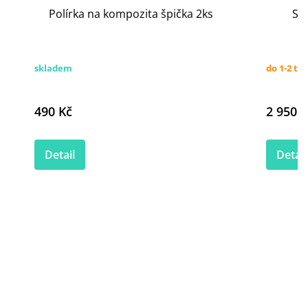
Polírka na kompozita špička 2ks
Ste
skladem
do 1-2 tý
490 Kč
2 950 K
Detail
Detail