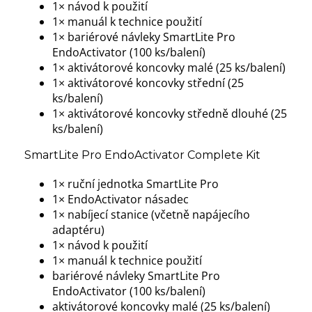
1× návod k použití
1× manuál k technice použití
1× bariérové návleky SmartLite Pro
EndoActivator (100 ks/balení)
1× aktivátorové koncovky malé (25 ks/balení)
1× aktivátorové koncovky střední (25
ks/balení)
1× aktivátorové koncovky středně dlouhé (25
ks/balení)
SmartLite Pro EndoActivator Complete Kit
1× ruční jednotka SmartLite Pro
1× EndoActivator násadec
1× nabíjecí stanice (včetně napájecího
adaptéru)
1× návod k použití
1× manuál k technice použití
bariérové návleky SmartLite Pro
EndoActivator (100 ks/balení)
aktivátorové koncovky malé (25 ks/balení)