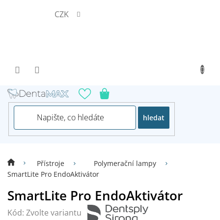
Přejít
CZK
na
obsah
hledat
Přístroje
Polymerační lampy
SmartLite Pro EndoAktivátor
SmartLite Pro EndoAktivátor
Kód:
Zvolte variantu