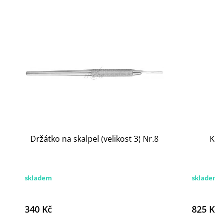
Držátko na skalpel (velikost 3) Nr.8
Ko
skladem
skladem
340 Kč
825 Kč