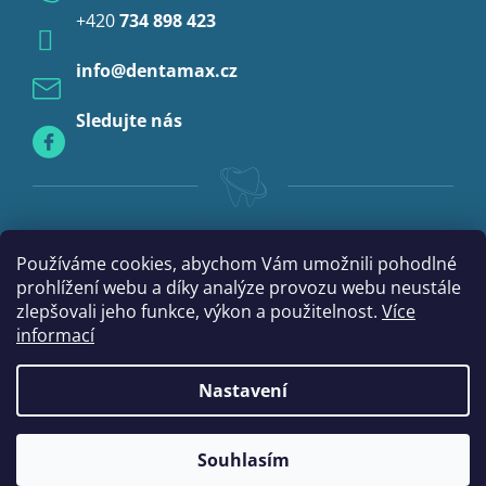
+420
734 898 423
Profylaxe
info
@
dentamax.cz
Sledujte nás
Používáme cookies, abychom Vám umožnili pohodlné
prohlížení webu a díky analýze provozu webu neustále
zlepšovali jeho funkce, výkon a použitelnost.
Více
informací
Nastavení
|
Vytvořil Shoptet
mime digital
Souhlasím
Copyright 2026
DentaMax.cz
. Všechna práva vyhrazena.