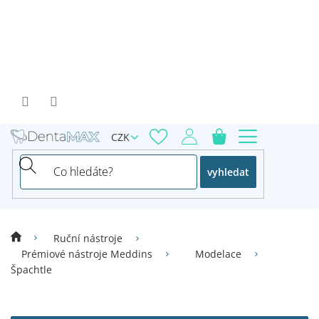
Přejít
na
obsah
CZK
vyhledat
Ruční nástroje
Prémiové nástroje Meddins
Modelace
Špachtle
V
ý