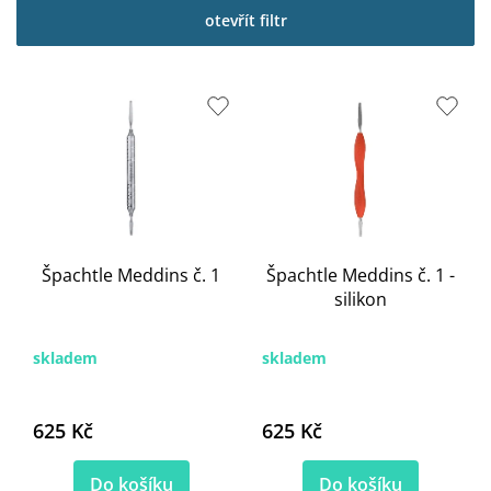
p
otevřít filtr
i
s
p
r
o
d
u
k
t
ů
Špachtle Meddins č. 1
Špachtle Meddins č. 1 -
silikon
skladem
skladem
625 Kč
625 Kč
Do košíku
Do košíku