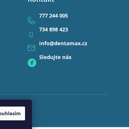
777 244 005
734 898 423
info
@
dentamax.cz
Sledujte nás
ouhlasím