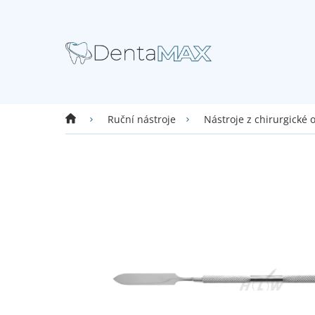
Přejít
na
obsah
Domů
Ruční nástroje
Nástroje z chirurgické 