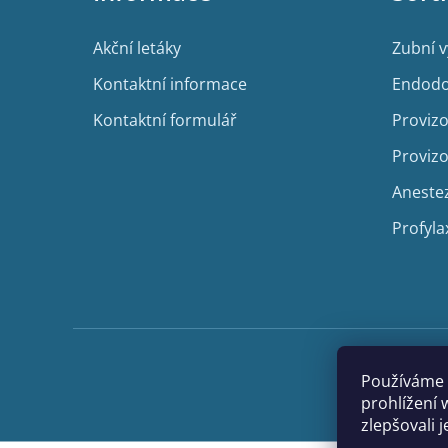
t
í
Akční letáky
Zubní 
Kontaktní informace
Endodo
Kontaktní formulář
Provizo
Provizo
Aneste
Profyla
Používáme 
prohlížení 
zlepšovali 