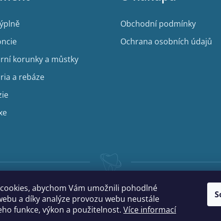
výplně
Obchodní podmínky
ncie
Ochrana osobních údajů
rní korunky a můstky
ria a rebáze
zie
xe
cookies, abychom Vám umožnili pohodlné
S
webu a díky analýze provozu webu neustále
jeho funkce, výkon a použitelnost.
Více informací