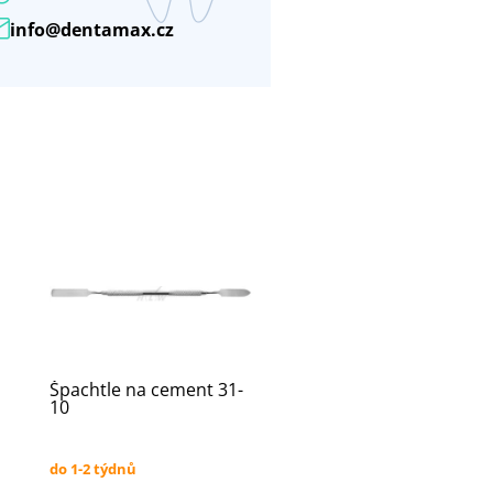
info@dentamax.cz
Špachtle na cement 31-
10
do 1-2 týdnů