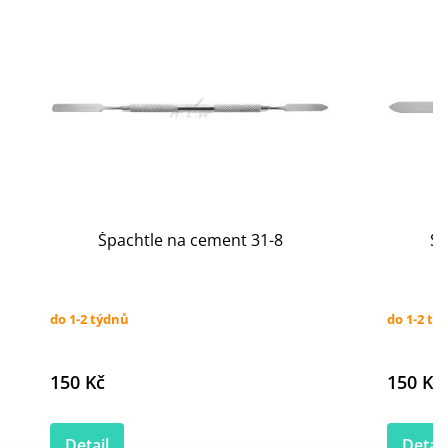
Špachtle na cement 31-8
Šp
do 1-2 týdnů
do 1-2 tý
150 Kč
150 Kč
Detail
Detail