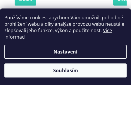
Používáme cookies, abychom Vám umožnili pohodlné
prohlížení webu a díky analýze provozu webu neustále
Zákazníci také nakoupili
zlepšovali jeho funkce, výkon a použitelnost.
Více
informací
Nastavení
Tip
Souhlasím
Nůž na vosk Fahnenstock
Model