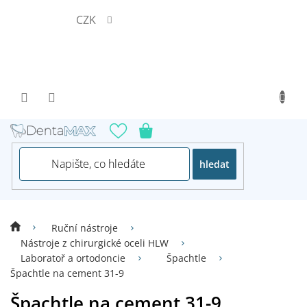
Přejít
CZK
na
obsah
hledat
Ruční nástroje
Nástroje z chirurgické oceli HLW
Laboratoř a ortodoncie
Špachtle
Špachtle na cement 31-9
Špachtle na cement 31-9