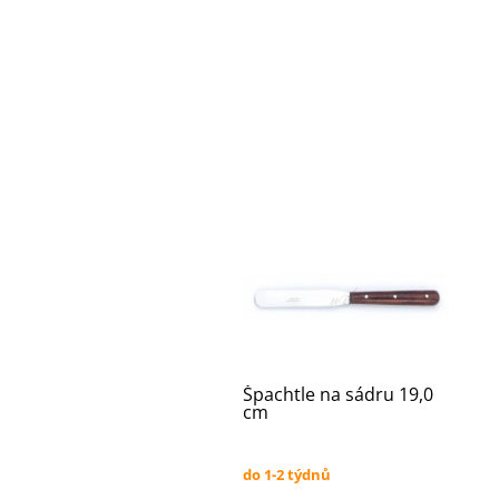
Špachtle na sádru 19,0
cm
do 1-2 týdnů