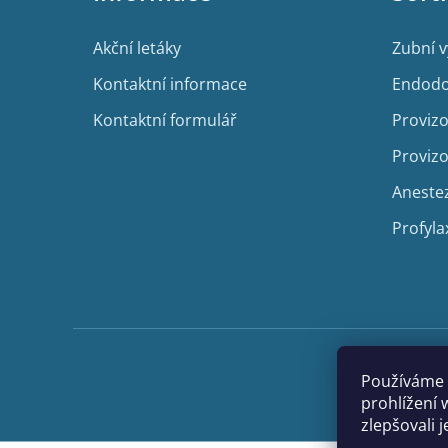
t
í
Akční letáky
Zubní 
Kontaktní informace
Endodo
Kontaktní formulář
Provizo
Provizo
Aneste
Profyla
Používáme 
prohlížení 
zlepšovali 