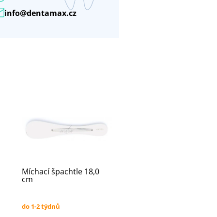
info@dentamax.cz
Míchací špachtle 18,0
cm
do 1-2 týdnů