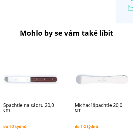
Mohlo by se vám také líbit
Špachtle na sádru 20,0
Míchací špachtle 20,0
cm
cm
do 1-2 týdnů
do 1-2 týdnů