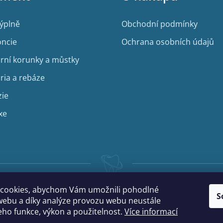
výplně
Obchodní podmínky
ncie
Ochrana osobních údajů
rní korunky a můstky
ria a rebáze
zie
xe
cookies, abychom Vám umožnili pohodlné
S
webu a díky analýze provozu webu neustále
jeho funkce, výkon a použitelnost.
Více informací