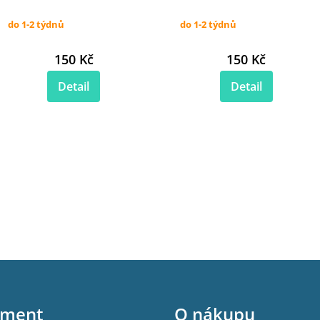
do 1-2 týdnů
do 1-2 týdnů
150 Kč
150 Kč
Detail
Detail
iment
O nákupu