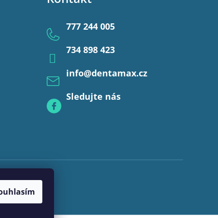
777 244 005
734 898 423
info
@
dentamax.cz
Sledujte nás
ouhlasím