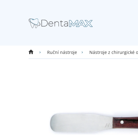
Přejít
na
obsah
Domů
Ruční nástroje
Nástroje z chirurgické 