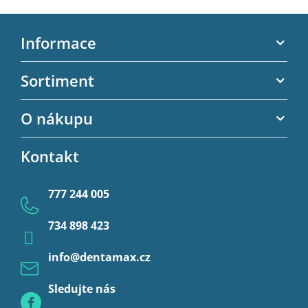
Z
á
Informace
p
a
Akční letáky
Sortiment
t
Kontaktní informace
í
Zubní výplně
O nákupu
Kontaktní formulář
Endodoncie
Obchodní podmínky
Kontakt
Provizorní korunky a můstky
Ochrana osobních údajů
Provizoria a rebáze
777 244 005
Anestezie
734 898 423
Profylaxe
info
@
dentamax.cz
Sledujte nás