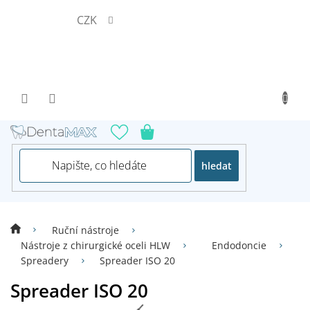
Přejít
CZK
na
obsah
hledat
Ruční nástroje
Nástroje z chirurgické oceli HLW
Endodoncie
Spreadery
Spreader ISO 20
Spreader ISO 20