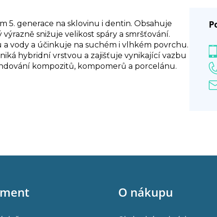
P
m 5. generace na sklovinu i dentin. Obsahuje
ý výrazně snižuje velikost spáry a smršťování.
 a vody a účinkuje na suchém i vlhkém povrchu.
á hybridní vrstvou a zajišťuje vynikající vazbu
ondování kompozitů, kompomerů a porcelánu.
iment
O nákupu