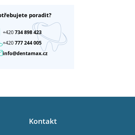
otřebujete poradit?
+420
734 898 423
+420
777 244 005
info@dentamax.cz
Kontakt