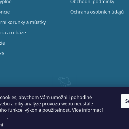
výplně
Obchodní podmínky
ncie
Ochrana osobních údajů
rní korunky a můstky
ria a rebáze
zie
xe
cookies, abychom Vám umožnili pohodlné
S
webu a díky analýze provozu webu neustále
jeho funkce, výkon a použitelnost.
Více informací
ní
na.