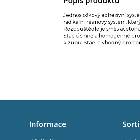
Popis produktu
Jednosložkový adhezivní systé
radikální resinový systém, kter
Rozpouštědlo je směs acetonu
Stae účinně a homogenně pronik
k zubu. Stae je vhodný pro b
Z
á
p
Informace
Sort
a
t
í