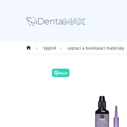
Přejít
na
obsah
Domů
Výplně
Leptací a bondovací materiály
Akce