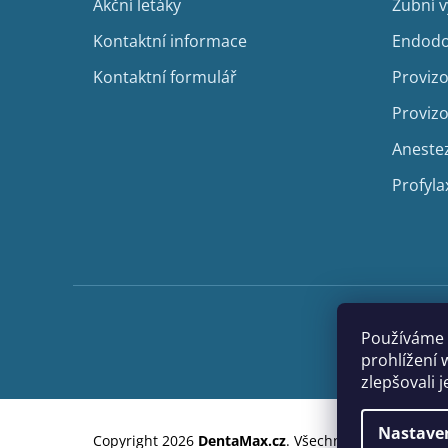
Akční letáky
Zubní 
Kontaktní informace
Endodo
Kontaktní formulář
Provizo
Provizo
Aneste
Profyla
Používáme 
prohlížení 
zlepšovali 
Nastave
Copyright 2026
DentaMax.cz
. Všechna práva vyhraze