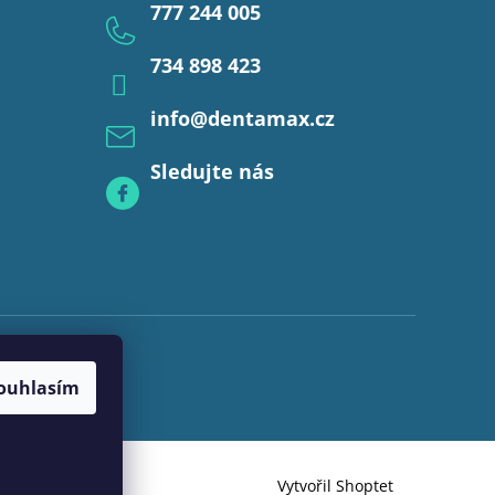
777 244 005
734 898 423
info
@
dentamax.cz
Sledujte nás
ouhlasím
Vytvořil Shoptet