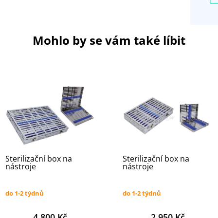
Mohlo by se vám také líbit
Sterilizační box na
Sterilizační box na
nástroje
nástroje
do 1-2 týdnů
do 1-2 týdnů
4 800 Kč
2 950 Kč