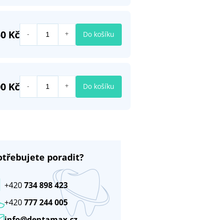
50 Kč
Do košíku
00 Kč
Do košíku
otřebujete poradit?
+420
734 898 423
+420
777 244 005
info@dentamax.cz