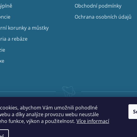
výplně
Obchodní podmínky
ncie
Ochrana osobních údajů
rní korunky a můstky
ria a rebáze
zie
xe
cookies, abychom Vám umožnili pohodlné
S
webu a díky analýze provozu webu neustále
jeho funkce, výkon a použitelnost.
Více informací
ní