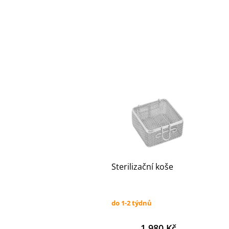
Sterilizační koše
do 1-2 týdnů
1 980 Kč