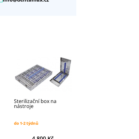
Sterilizační box na
nástroje
do 1-2 týdnů
4 800 Kč