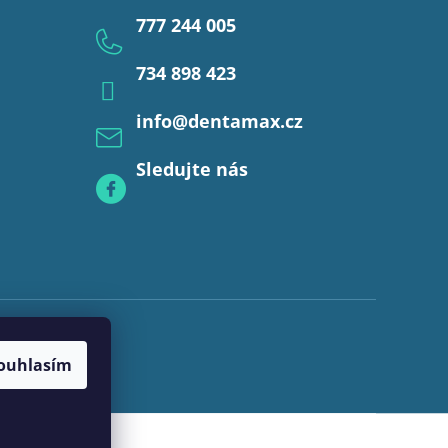
777 244 005
734 898 423
info
@
dentamax.cz
Sledujte nás
ouhlasím