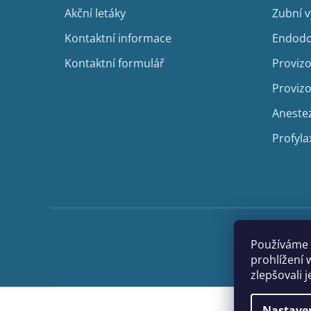
í
Akční letáky
Zubní 
Kontaktní informace
Endodo
Kontaktní formulář
Provizo
Provizo
Aneste
Profyla
Používáme 
prohlížení 
zlepšovali 
Nastave