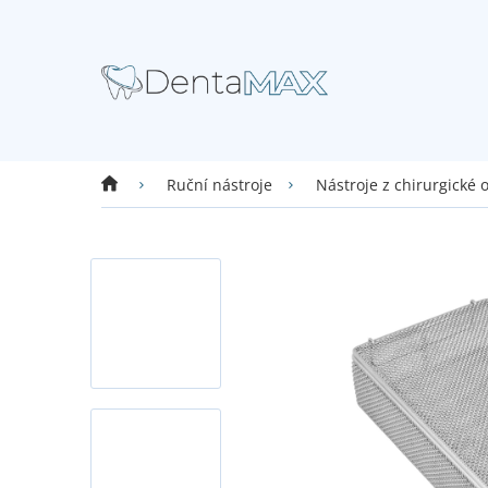
Přejít
na
obsah
Domů
Ruční nástroje
Nástroje z chirurgické 