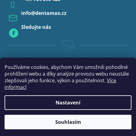
Profylaxe
info
@
dentamax.cz
Sledujte nás
Používáme cookies, abychom Vám umožnili pohodlné
prohlížení webu a díky analýze provozu webu neustále
zlepšovali jeho funkce, výkon a použitelnost.
Více
informací
Nastavení
|
Vytvořil Shoptet
mime digital
Souhlasím
Copyright 2026
DentaMax.cz
. Všechna práva vyhrazena.