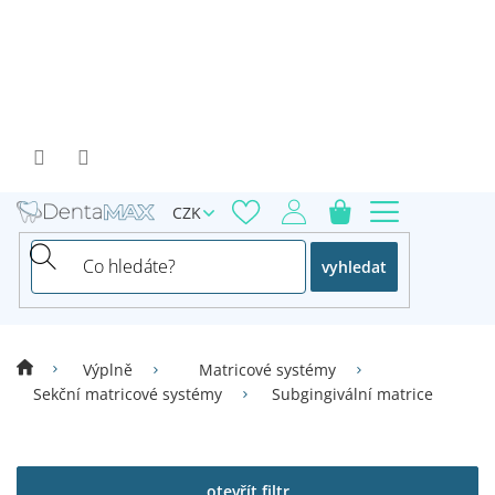
Přejít
na
obsah
CZK
vyhledat
Výplně
Matricové systémy
Sekční matricové systémy
Subgingivální matrice
V
ý
p
otevřít filtr