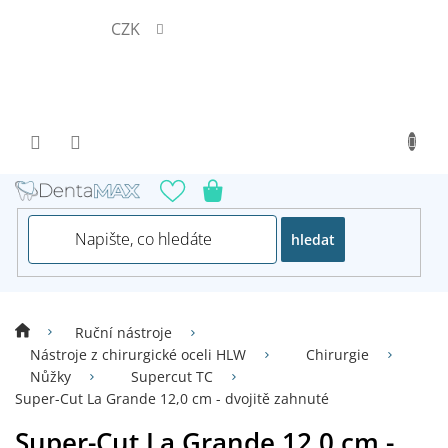
Přejít
CZK
na
obsah
hledat
Ruční nástroje
Nástroje z chirurgické oceli HLW
Chirurgie
Nůžky
Supercut TC
Super-Cut La Grande 12,0 cm - dvojitě zahnuté
Super-Cut La Grande 12,0 cm -