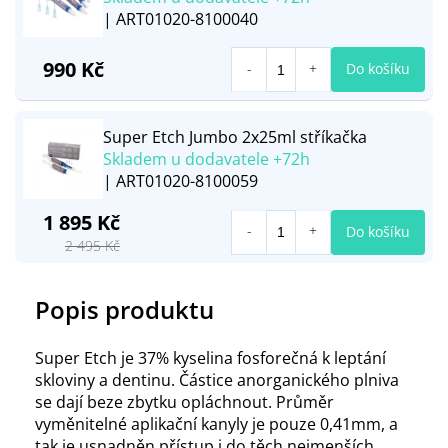
| ART01020-8100040
990 Kč
Do košíku
Super Etch Jumbo 2x25ml stříkačka
Skladem u dodavatele +72h
| ART01020-8100059
1 895 Kč
Do košíku
2 495 Kč
Popis produktu
Super Etch je 37% kyselina fosforečná k leptání
skloviny a dentinu. Částice anorganického plniva
se dají beze zbytku opláchnout. Průměr
vyměnitelné aplikační kanyly je pouze 0,41mm, a
tak je usnadněn přístup i do těch nejmenších