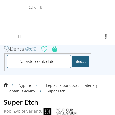
Přejít
CZK
na
obsah
hledat
Výplně
Leptací a bondovací materiály
Leptání skloviny
Super Etch
Super Etch
Kód:
Zvolte variantu