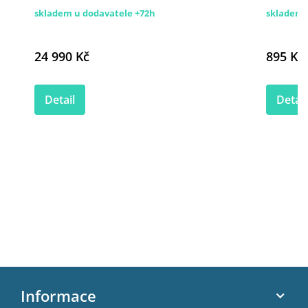
skladem u dodavatele +72h
skladem 
24 990 Kč
895 Kč
Detail
Detail
Z
á
Informace
p