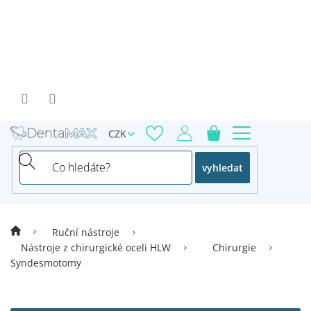
Přejít
na
obsah
CZK
vyhledat
Ruční nástroje
Nástroje z chirurgické oceli HLW
Chirurgie
Syndesmotomy
V
ý