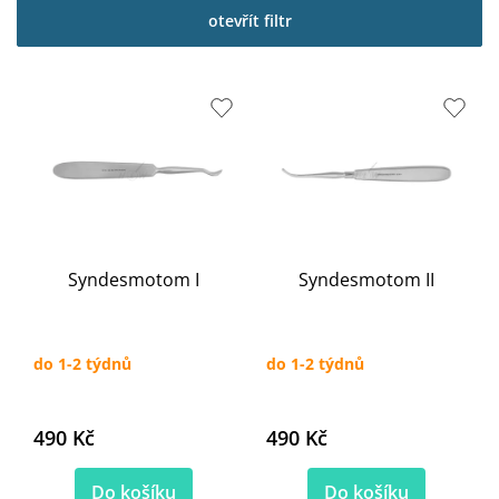
p
otevřít filtr
i
s
p
r
o
d
u
k
t
ů
Syndesmotom I
Syndesmotom II
do 1-2 týdnů
do 1-2 týdnů
490 Kč
490 Kč
Do košíku
Do košíku