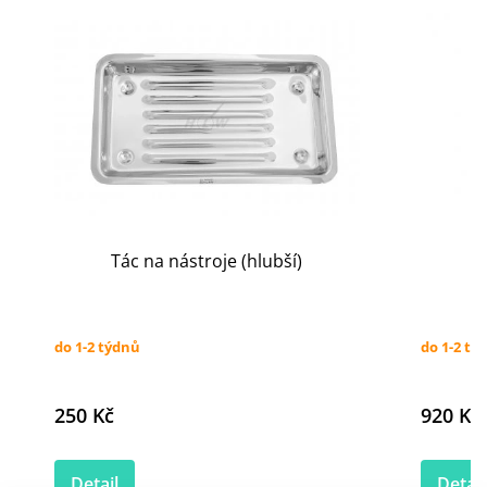
Tác na nástroje (hlubší)
do 1-2 týdnů
do 1-2 tý
250 Kč
920 Kč
Detail
Detail