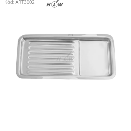
Kód:
ART3002