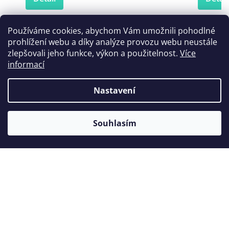
Používáme cookies, abychom Vám umožnili pohodlné
prohlížení webu a díky analýze provozu webu neustále
Zákazníci také nakoupili
zlepšovali jeho funkce, výkon a použitelnost.
Více
informací
Nastavení
Souhlasím
Špachtle
Šp