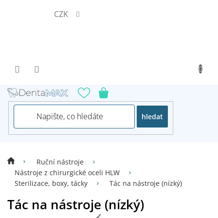
Přejít
CZK
na
obsah
hledat
Ruční nástroje
Nástroje z chirurgické oceli HLW
Sterilizace, boxy, tácky
Tác na nástroje (nízký)
Tác na nástroje (nízký)