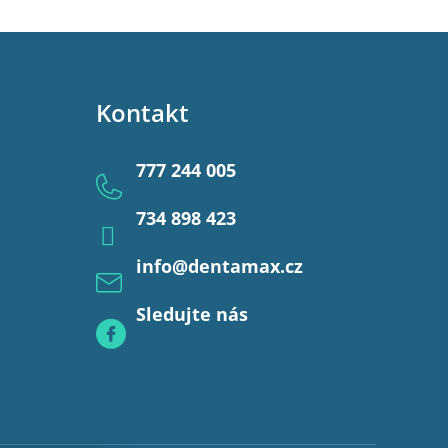
Kontakt
777 244 005
734 898 423
info
@
dentamax.cz
Sledujte nás