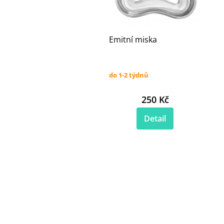
Emitní miska
do 1-2 týdnů
250 Kč
Detail