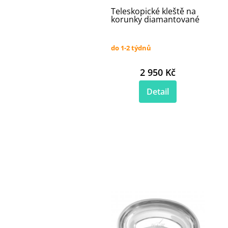
Teleskopické kleště na
korunky diamantované
do 1-2 týdnů
2 950 Kč
Detail