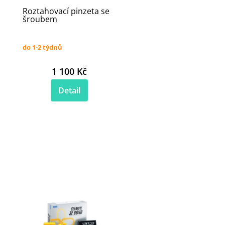
Roztahovací pinzeta se
šroubem
do 1-2 týdnů
1 100 Kč
Detail