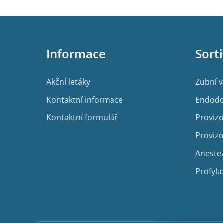
Z
á
p
Informace
Sort
a
t
í
Akční letáky
Zubní 
Kontaktní informace
Endodo
Kontaktní formulář
Provizo
Provizo
Aneste
Profyla