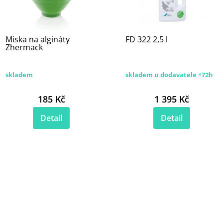
Miska na algináty
FD 322 2,5 l
Zhermack
skladem
skladem u dodavatele +72h
185 Kč
1 395 Kč
Detail
Detail