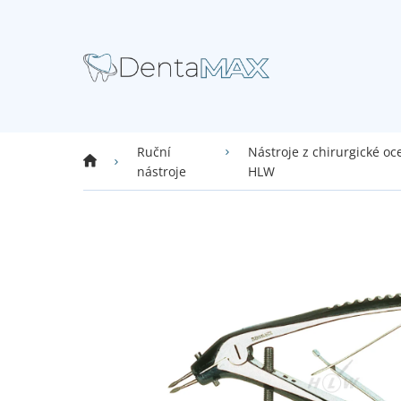
Přejít
na
obsah
Ruční
Nástroje z chirurgické oce
Domů
nástroje
HLW