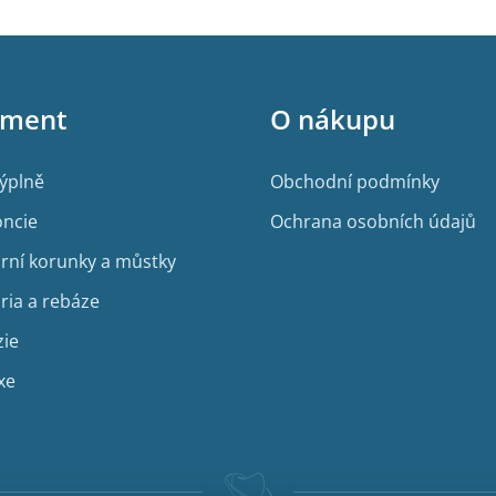
iment
O nákupu
výplně
Obchodní podmínky
ncie
Ochrana osobních údajů
rní korunky a můstky
ria a rebáze
zie
xe