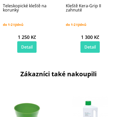
Teleskopické kleště na
Kleště Kera-Grip II
korunky
zahnuté
do 1-2 týdnů
do 1-2 týdnů
1 250 Kč
1 300 Kč
Detail
Detail
Zákazníci také nakoupili