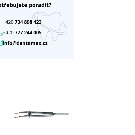
otřebujete poradit?
+420
734 898 423
+420
777 244 005
info@dentamax.cz