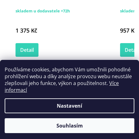
skladem u dodavatele +72h
skladem
1 375 Kč
957 Kč
Detail
Detail
Používáme cookies, abychom Vám umožnili pohodlné
prohlížení webu a díky analýze provozu webu neustále
Zákazníci také nakoupili
zlepšovali jeho funkce, výkon a použitelnost.
Více
informací
Nastavení
Tip
Souhlasím