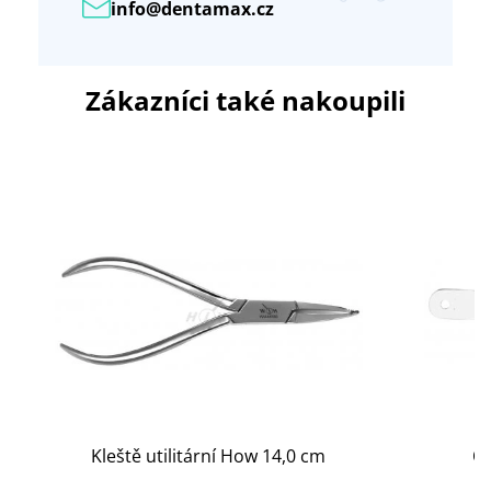
info@dentamax.cz
Zákazníci také nakoupili
Kleště utilitární How 14,0 cm
Ot