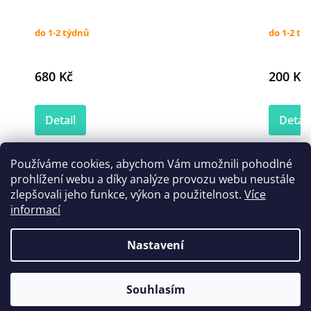
do 1-2 týdnů
do 1-2 tý
680 Kč
200 Kč
Detail
Detail
Používáme cookies, abychom Vám umožnili pohodlné
prohlížení webu a díky analýze provozu webu neustále
zlepšovali jeho funkce, výkon a použitelnost.
Více
informací
Nastavení
Souhlasím
Z
á