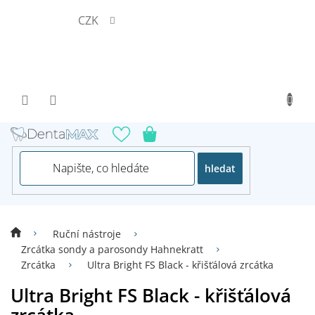
Přejít
CZK
na
obsah
hledat
Ruční nástroje
Zrcátka sondy a parosondy Hahnekratt
Zrcátka
Ultra Bright FS Black - křišťálová zrcátka
Ultra Bright FS Black - křišťálová
zrcátka