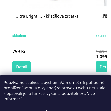
Ultra Bright FS - křišťálová zrcátka
Křišť
skladem
skladem
759 Kč
1 295 Kč
1 095 K
Detail
Detail
Používáme cookies, abychom Vám umožnili pohodlné
prohlížení webu a díky analýze provozu webu neustále
Zákazníci také nakoupili
zlepšovali jeho funkce, výkon a použitelnost.
Více
informací