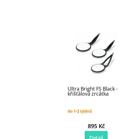
Ultra Bright FS Black -
křišťálová zrcátka
do 1-2 týdnů
895 Kč
Detail