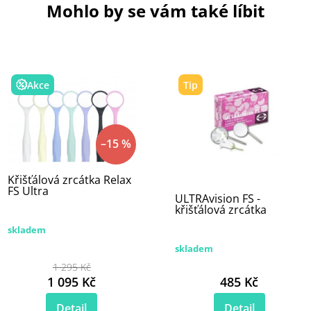
Mohlo by se vám také líbit
Akce
Tip
–15 %
Křišťálová zrcátka Relax
FS Ultra
ULTRAvision FS -
křišťálová zrcátka
skladem
skladem
1 295 Kč
1 095 Kč
485 Kč
Detail
Detail