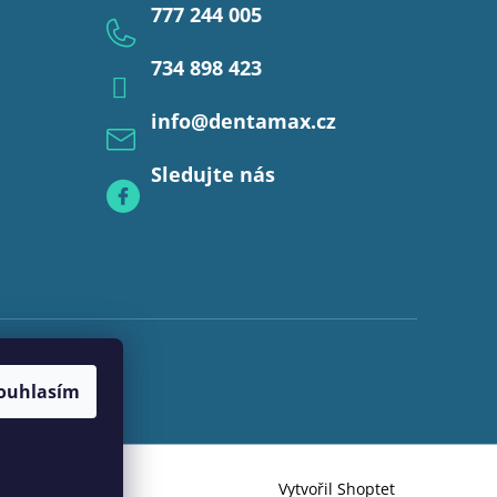
777 244 005
734 898 423
info
@
dentamax.cz
Sledujte nás
ouhlasím
Vytvořil Shoptet