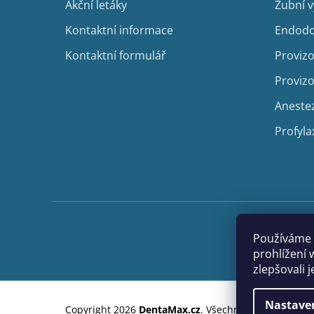
Akční letáky
Zubní 
Kontaktní informace
Endodo
Kontaktní formulář
Provizo
Provizo
Aneste
Profyla
Používáme 
prohlížení 
zlepšovali 
Nastave
Copyright 2026
DentaMax.cz
. Všechna práva vyhraze