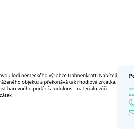
jkovou lodí německého výrobce Hahnenkratt. Nabízejí
P
ráženého objektu a překonává tak rhodiová zrcátka.
nost barevného podání a odolnost materiálu vůči
rcátek