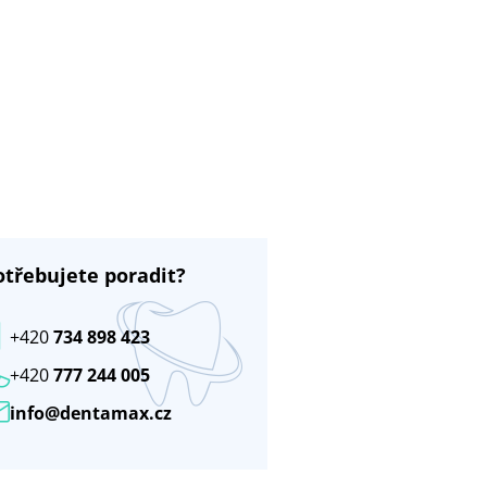
otřebujete poradit?
+420
734 898 423
+420
777 244 005
info@dentamax.cz