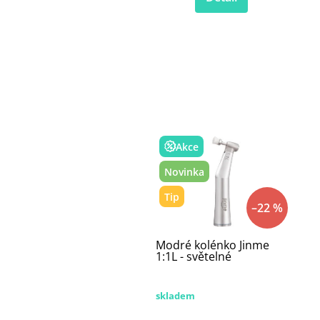
Akce
Novinka
Tip
–22 %
Modré kolénko Jinme
1:1L - světelné
skladem