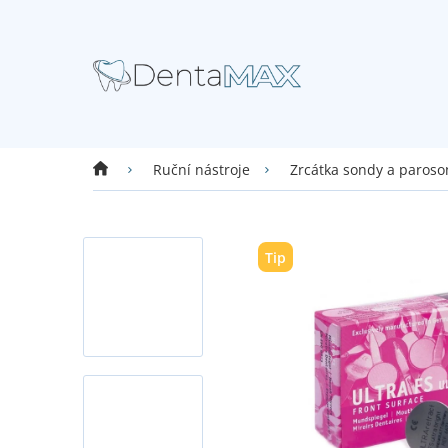
Přejít
na
obsah
Domů
Ruční nástroje
Zrcátka sondy a paroso
Tip