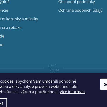
výplně
Obchodní podmínky
ncie
Ochrana osobních údajů
rní korunky a můstky
ria a rebáze
zie
xe
cookies, abychom Vám umožnili pohodlné
S
webu a díky analýze provozu webu neustále
jeho funkce, výkon a použitelnost.
Více informací
ní
na.