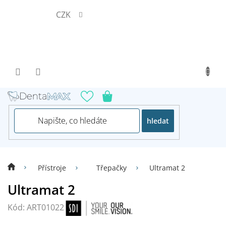
Přejít
CZK
na
obsah
hledat
Přístroje
Třepačky
Ultramat 2
Ultramat 2
Kód:
ART01022