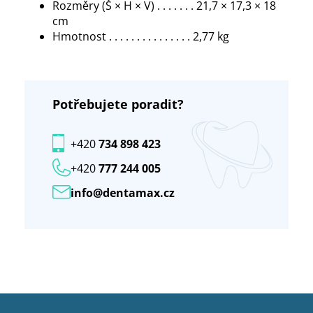
Rozměry (Š × H × V) . . . . . . . 21,7 × 17,3 × 18
cm
Hmotnost . . . . . . . . . . . . . . . 2,77 kg
Potřebujete poradit?
+420
734 898 423
+420
777 244 005
info@dentamax.cz
Z