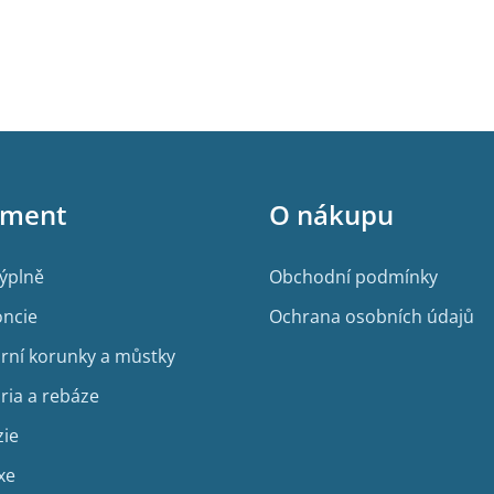
iment
O nákupu
výplně
Obchodní podmínky
ncie
Ochrana osobních údajů
rní korunky a můstky
ria a rebáze
zie
xe