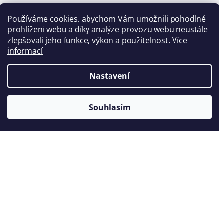
Používáme cookies, abychom Vám umožnili pohodlné
prohlížení webu a díky analýze provozu webu neustále
Zákazníci také nakoupili
zlepšovali jeho funkce, výkon a použitelnost.
Více
informací
Nastavení
Souhlasím
Plastová nádoba na sterilizaci
vrtáčků