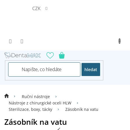
Přejít
CZK
na
obsah
hledat
Ruční nástroje
Nástroje z chirurgické oceli HLW
Sterilizace, boxy, tácky
Zásobník na vatu
Zásobník na vatu