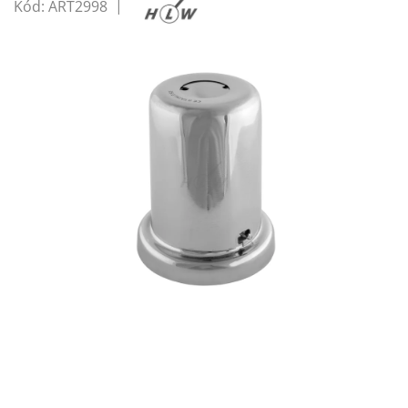
Kód:
ART2998