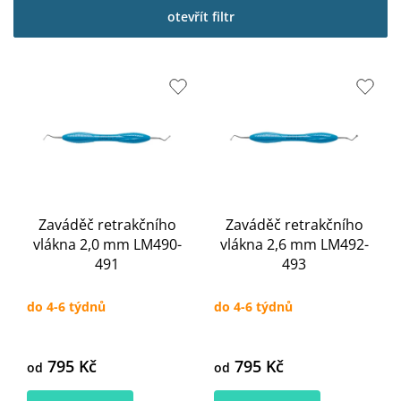
p
otevřít filtr
i
s
p
r
o
d
u
k
t
ů
Zaváděč retrakčního
Zaváděč retrakčního
vlákna 2,0 mm LM490-
vlákna 2,6 mm LM492-
491
493
do 4-6 týdnů
do 4-6 týdnů
795 Kč
795 Kč
od
od