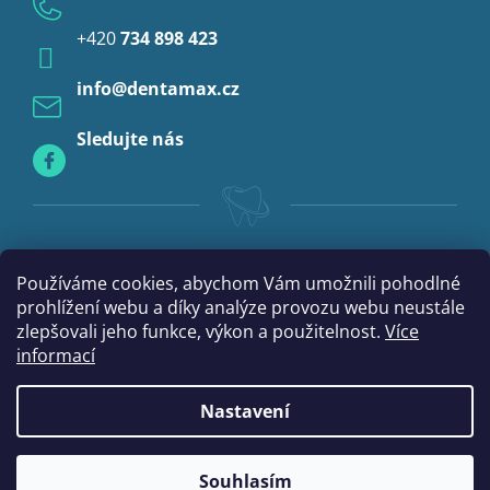
Anestezie
+420
734 898 423
Profylaxe
info
@
dentamax.cz
Sledujte nás
Používáme cookies, abychom Vám umožnili pohodlné
prohlížení webu a díky analýze provozu webu neustále
zlepšovali jeho funkce, výkon a použitelnost.
Více
informací
Nastavení
|
Vytvořil Shoptet
mime digital
Souhlasím
Copyright 2026
DentaMax.cz
. Všechna práva vyhrazena.