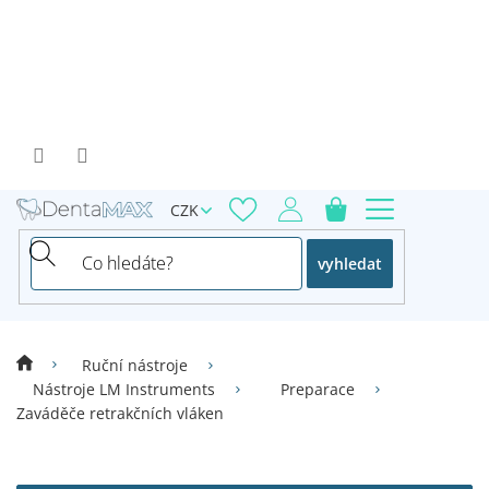
Přejít
na
obsah
CZK
vyhledat
Ruční nástroje
Nástroje LM Instruments
Preparace
Zaváděče retrakčních vláken
V
ý