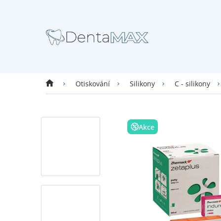
Přejít
na
obsah
Domů
Otiskování
Silikony
C - silikony
Akce