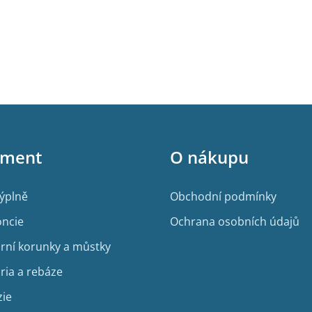
iment
O nákupu
výplně
Obchodní podmínky
ncie
Ochrana osobních údajů
rní korunky a můstky
ria a rebáze
zie