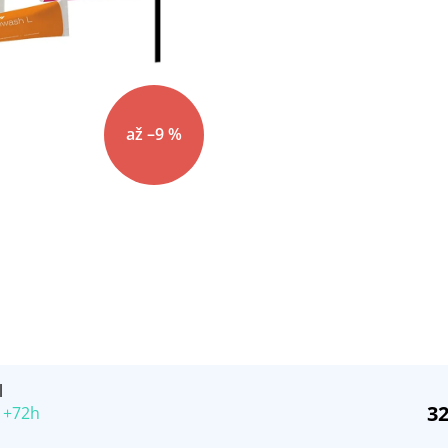
až –9 %
l
32
 +72h