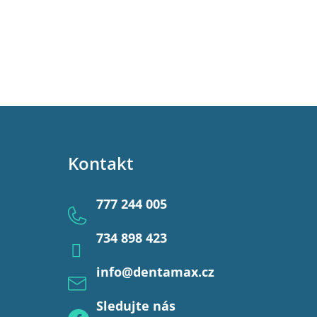
Kontakt
777 244 005
734 898 423
info
@
dentamax.cz
Sledujte nás