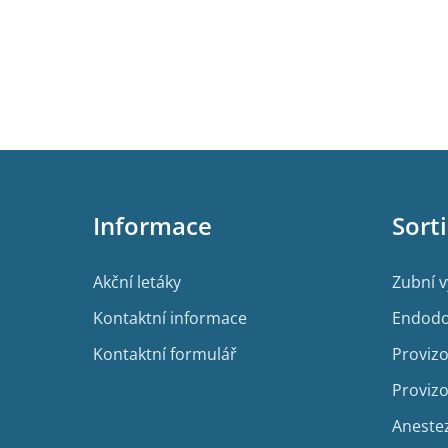
Z
á
p
Informace
Sort
a
t
í
Akční letáky
Zubní 
Kontaktní informace
Endodo
Kontaktní formulář
Provizo
Provizo
Aneste