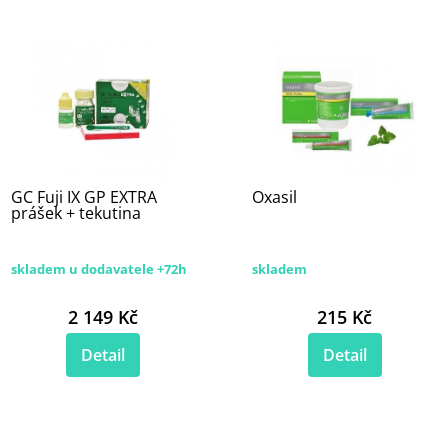
GC Fuji IX GP EXTRA
Oxasil
prášek + tekutina
skladem u dodavatele +72h
skladem
2 149 Kč
215 Kč
Detail
Detail