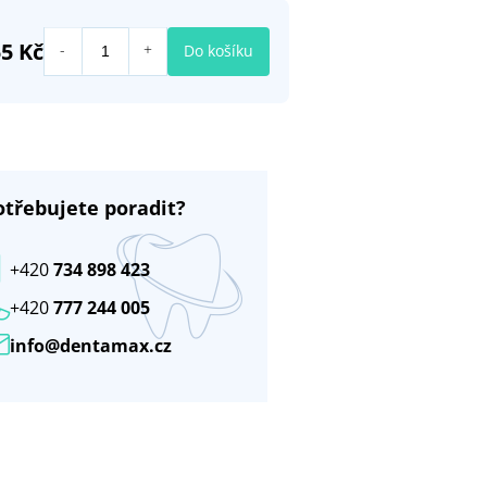
5 Kč
Do košíku
otřebujete poradit?
+420
734 898 423
+420
777 244 005
info@dentamax.cz