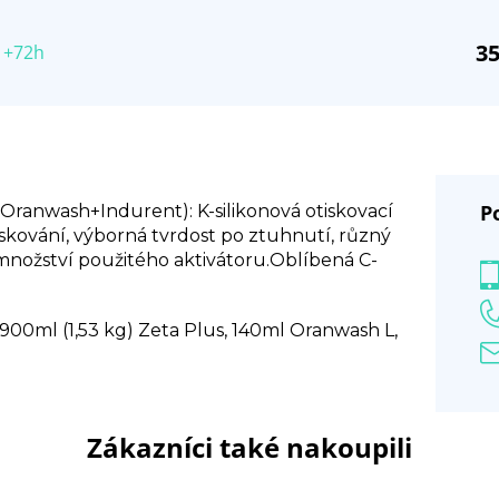
35
 +72h
P
+Oranwash+Indurent): K-silikonová otiskovací
kování, výborná tvrdost po ztuhnutí, různý
 množství použitého aktivátoru.Oblíbená C-
: 900ml (1,53 kg) Zeta Plus, 140ml Oranwash L,
Zákazníci také nakoupili