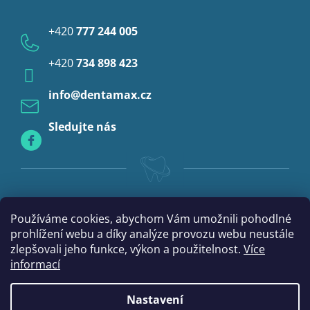
i
Ochrana osobních údajů
s
Provizoria a rebáze
u
+420
777 244 005
Anestezie
+420
734 898 423
Profylaxe
info
@
dentamax.cz
Sledujte nás
Používáme cookies, abychom Vám umožnili pohodlné
prohlížení webu a díky analýze provozu webu neustále
zlepšovali jeho funkce, výkon a použitelnost.
Více
informací
Nastavení
|
Vytvořil Shoptet
mime digital