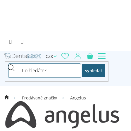
Přejít
na
obsah
CZK
vyhledat
Prodávané značky
Angelus