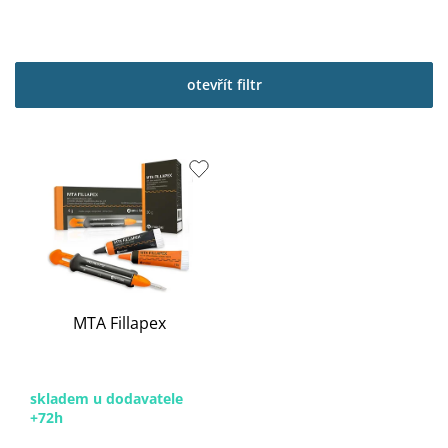
otevřít filtr
V
ý
p
i
s
p
r
o
MTA Fillapex
d
u
k
t
skladem u dodavatele
ů
+72h