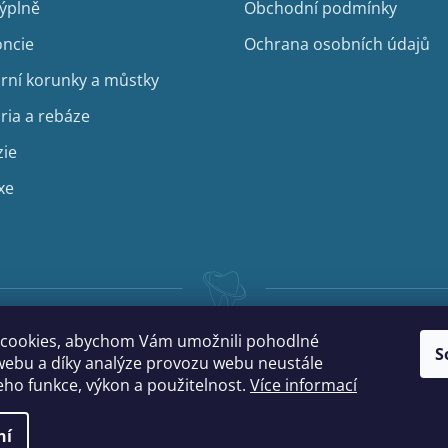
v
výplně
Obchodní podmínky
ý
ncie
Ochrana osobních údajů
p
i
rní korunky a můstky
s
u
ria a rebáze
zie
xe
cookies, abychom Vám umožnili pohodlné
S
webu a díky analýze provozu webu neustále
jeho funkce, výkon a použitelnost.
Více informací
ní
na.