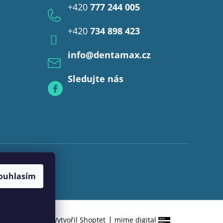
+420
777 244 005
+420
734 898 423
info
@
dentamax.cz
Sledujte nás
ouhlasím
|
Vytvořil Shoptet
mime digital