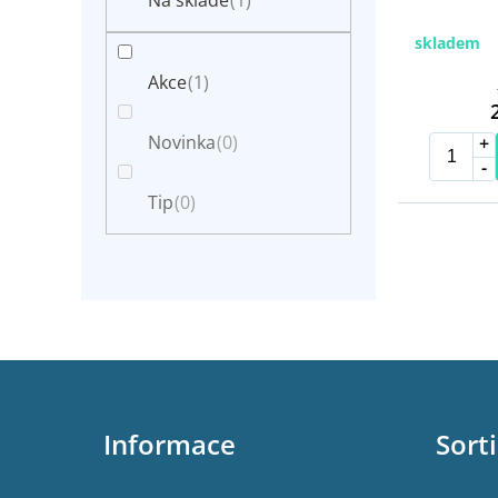
Na skladě
(1)
e
k
l
t
skladem
ů
Akce
(1)
Novinka
(0)
Tip
(0)
Z
á
p
Informace
Sort
a
t
í