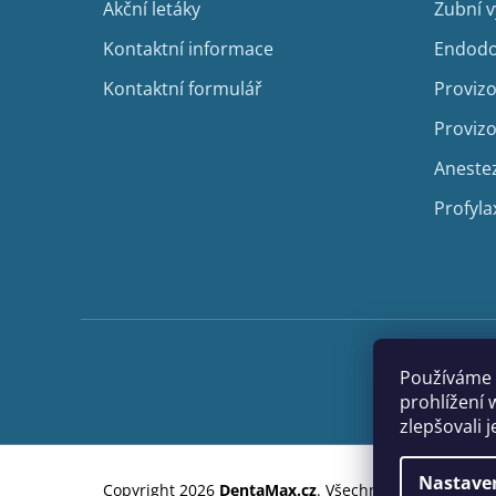
Akční letáky
Zubní 
Kontaktní informace
Endodo
Kontaktní formulář
Provizo
Provizo
Aneste
Profyla
Používáme 
prohlížení 
zlepšovali 
Nastave
Copyright 2026
DentaMax.cz
. Všechna práva vyhraze