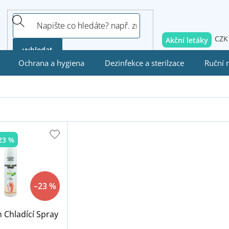
CZK
Akční letáky
vyhledat
Ochrana a hygiena
Dezinfekce a sterilzace
Ruční 
23 %
–23 %
 Chladící Spray