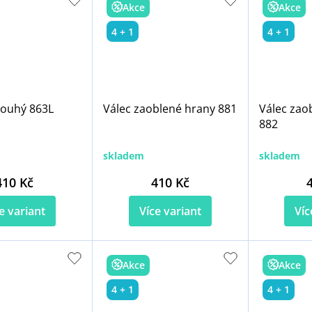
Akce
Akce
4 + 1
4 + 1
louhý 863L
Válec zaoblené hrany 881
Válec zao
882
skladem
skladem
410 Kč
410 Kč
e variant
Více variant
Víc
Akce
Akce
4 + 1
4 + 1