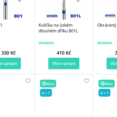
01
Kulička na úzkém
Obrácený
dlouhém dříku 801L
skladem
skladem
330 Kč
410 Kč
e variant
Více variant
Víc
Akce
Akce
4 + 1
4 + 1