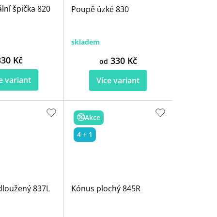
lní špička 820
Poupě úzké 830
skladem
330 Kč
330 Kč
od
e variant
Více variant
Akce
4 + 1
dloužený 837L
Kónus plochý 845R