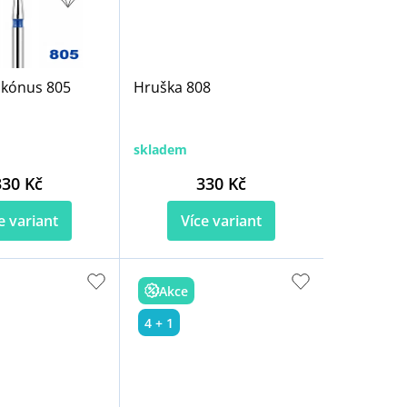
 kónus 805
Hruška 808
skladem
330 Kč
330 Kč
e variant
Více variant
Akce
4 + 1