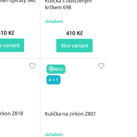
men špičatý 540
Kulička s obloženým
krčkem 698
skladem
410 Kč
410 Kč
e variant
Více variant
Akce
4 + 1
irkon Z818
Kulička na zirkon Z801
skladem