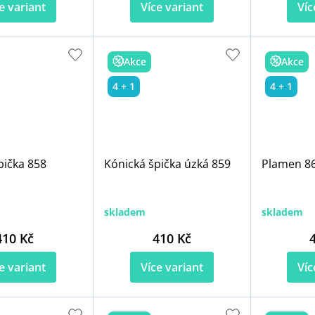
e variant
Více variant
Víc
Akce
Akce
4 + 1
4 + 1
pička 858
Kónická špička úzká 859
Plamen 8
skladem
skladem
410 Kč
410 Kč
e variant
Více variant
Víc