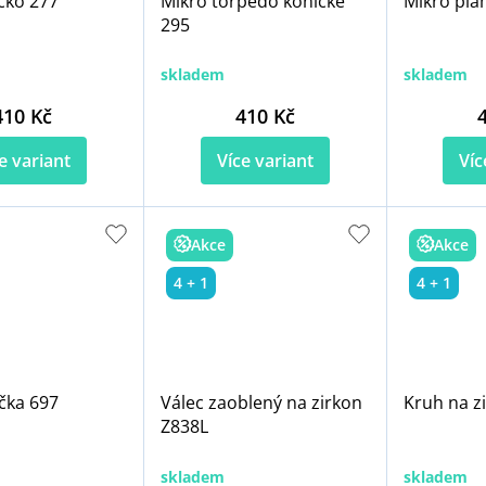
íčko 277
Mikro torpédo kónické
Mikro pla
295
skladem
skladem
410 Kč
410 Kč
e variant
Více variant
Víc
Akce
Akce
4 + 1
4 + 1
ička 697
Válec zaoblený na zirkon
Kruh na z
Z838L
skladem
skladem