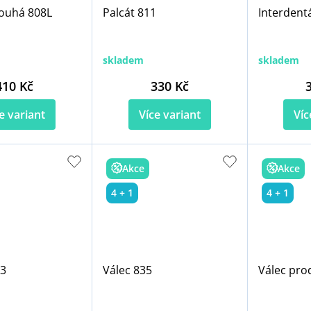
ouhá 808L
Palcát 811
Interdentá
skladem
skladem
410 Kč
330 Kč
e variant
Více variant
Víc
Akce
Akce
4 + 1
4 + 1
33
Válec 835
Válec pro