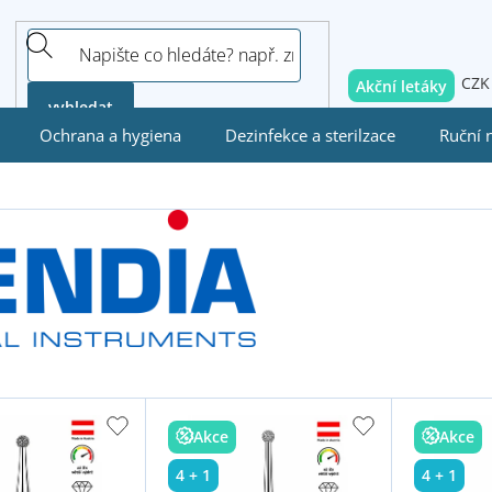
CZK
Akční letáky
vyhledat
Ochrana a hygiena
Dezinfekce a sterilzace
Ruční 
Akce
Akce
4 + 1
4 + 1