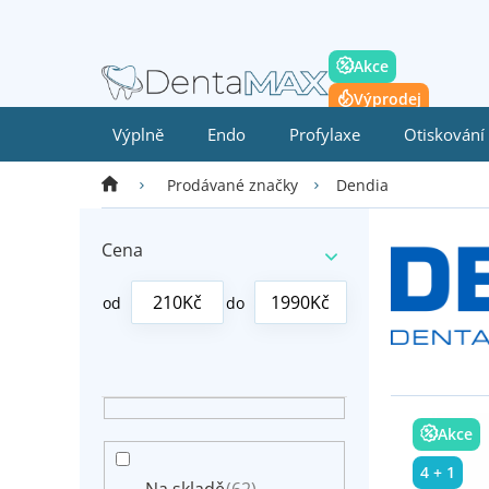
Přejít
na
obsah
Akce
Výprodej
Výplně
Endo
Profylaxe
Otiskování
Domů
Dendia
Prodávané značky
P
o
Cena
s
t
210
Kč
1990
Kč
r
a
n
n
V
í
ý
p
Akce
p
a
4 + 1
i
n