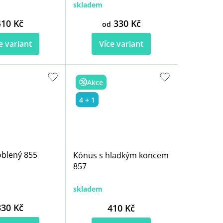
skladem
410 Kč
330 Kč
od
e variant
Více variant
Akce
4 + 1
blený 855
Kónus s hladkým koncem
857
skladem
330 Kč
410 Kč