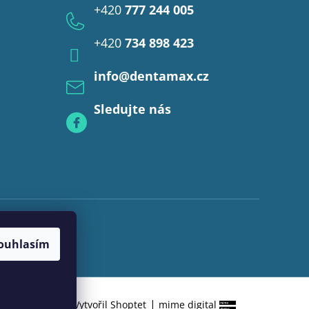
+420
777 244 005
+420
734 898 423
info
@
dentamax.cz
Sledujte nás
ouhlasím
|
Vytvořil Shoptet
mime digital