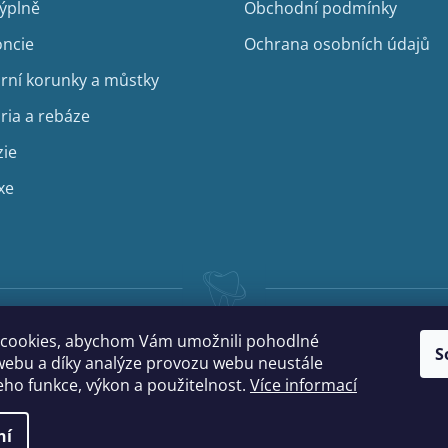
ý
výplně
Obchodní podmínky
p
i
ncie
Ochrana osobních údajů
s
u
rní korunky a můstky
ria a rebáze
zie
xe
cookies, abychom Vám umožnili pohodlné
S
webu a díky analýze provozu webu neustále
jeho funkce, výkon a použitelnost.
Více informací
ní
na.