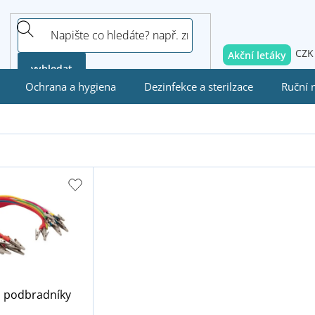
CZK
Akční letáky
vyhledat
Ochrana a hygiena
Dezinfekce a sterilzace
Ruční 
 podbradníky