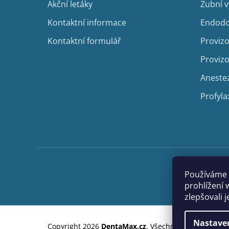
Akční letáky
Zubní 
Kontaktní informace
Endodo
Kontaktní formulář
Provizo
Provizo
Aneste
Profyla
Používáme 
prohlížení 
zlepšovali 
Nastave
Copyright 2026
DentaMax.cz
. Všechna práva vyhraze