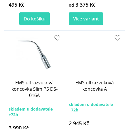
495 Kč
3 375 Kč
od
Do košíku
Více variant
EMS ultrazvuková
EMS ultrazvuková
koncovka Slim PS DS-
koncovka A
016A
skladem u dodavatele
skladem u dodavatele
+72h
+72h
2 945 Kč
3 990 Kč