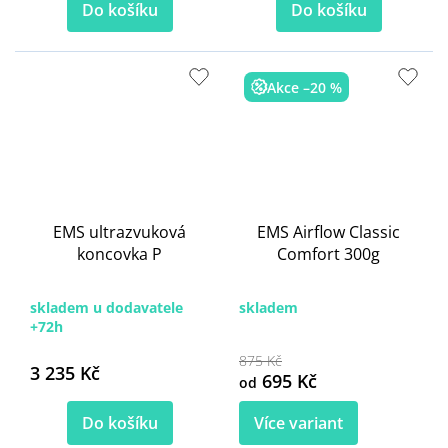
Do košíku
Do košíku
Akce –20 %
EMS ultrazvuková
EMS Airflow Classic
koncovka P
Comfort 300g
skladem u dodavatele
skladem
+72h
875 Kč
3 235 Kč
695 Kč
od
Do košíku
Více variant