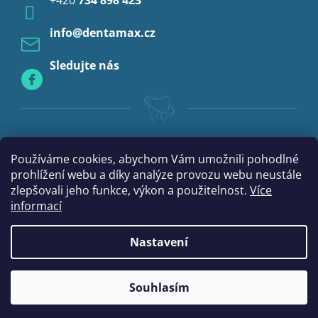
Profylaxe
info
@
dentamax.cz
Sledujte nás
Používáme cookies, abychom Vám umožnili pohodlné
prohlížení webu a díky analýze provozu webu neustále
zlepšovali jeho funkce, výkon a použitelnost.
Více
informací
Nastavení
|
Vytvořil Shoptet
mime digital
Souhlasím
Copyright 2026
DentaMax.cz
. Všechna práva vyhrazena.