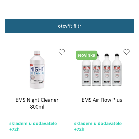
otevřít filtr
V
ý
Novinka
p
i
s
p
r
o
EMS Night Cleaner
EMS Air Flow Plus
d
800ml
u
k
t
skladem u dodavatele
skladem u dodavatele
ů
+72h
+72h