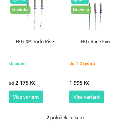
p
Novinka
Novinka
i
s
p
r
o
FKG XP-endo Rise
FKG Race Evo
d
u
k
t
skladem
do 1-2 týdnů
ů
2 175 Kč
1 995 Kč
od
Více variant
Více variant
2
položek celkem
O
v