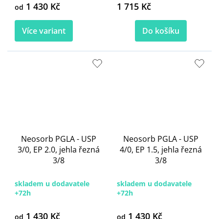
1 430 Kč
1 715 Kč
od
Více variant
Do košíku
Neosorb PGLA - USP
Neosorb PGLA - USP
3/0, EP 2.0, jehla řezná
4/0, EP 1.5, jehla řezná
3/8
3/8
skladem u dodavatele
skladem u dodavatele
+72h
+72h
1 430 Kč
1 430 Kč
od
od