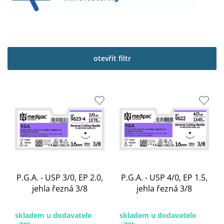
otevřít filtr
V
ý
p
i
s
p
r
o
P.G.A. - USP 3/0, EP 2.0,
P.G.A. - USP 4/0, EP 1.5,
d
jehla řezná 3/8
jehla řezná 3/8
u
k
t
skladem u dodavatele
skladem u dodavatele