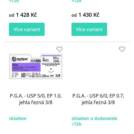
ů
+72h
+72h
1 428 Kč
1 430 Kč
od
od
Více variant
Více variant
P.G.A. - USP 5/0, EP 1.0,
P.G.A. - USP 6/0, EP 0.7,
jehla řezná 3/8
jehla řezná 3/8
skladem
skladem u dodavatele
+72h