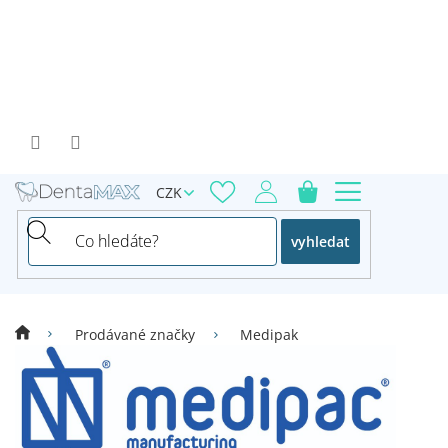
Přejít
na
obsah
CZK
vyhledat
Prodávané značky
Medipak