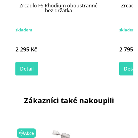
Zrcadlo FS Rhodium oboustranné
Zrcadl
bez držátka
skladem
skladem
2 295 Kč
2 795 K
Detail
Detail
Zákazníci také nakoupili
Akce