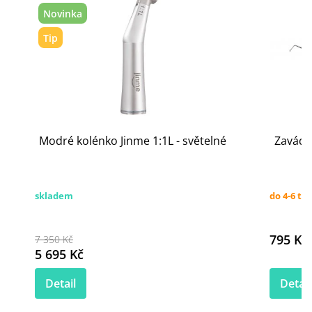
Novinka
Tip
Modré kolénko Jinme 1:1L - světelné
Zavádě
skladem
do 4-6 tý
795 Kč
7 350 Kč
5 695 Kč
Detail
Detail