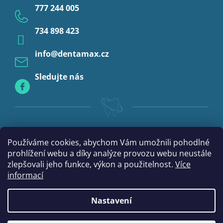
777 244 005
Anestezie
734 898 423
Profylaxe
info
@
dentamax.cz
Sledujte nás
Používáme cookies, abychom Vám umožnili pohodlné
prohlížení webu a díky analýze provozu webu neustále
zlepšovali jeho funkce, výkon a použitelnost.
Více
informací
Nastavení
Vytvořil Shoptet