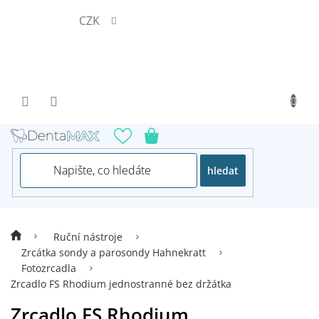
Přejít
CZK
na
obsah
hledat
Ruční nástroje
Zrcátka sondy a parosondy Hahnekratt
Fotozrcadla
Zrcadlo FS Rhodium jednostranné bez držátka
Zrcadlo FS Rhodium