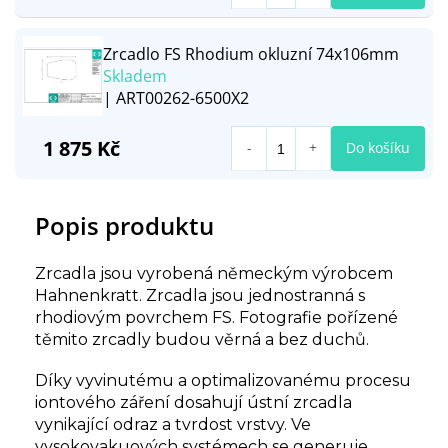
Zrcadlo FS Rhodium okluzní 74x106mm
Skladem
| ART00262-6500X2
1 875 Kč
Do košíku
Popis produktu
Zrcadla jsou vyrobená německým výrobcem
Hahnenkratt. Zrcadla jsou jednostranná s
rhodiovým povrchem FS. Fotografie pořízené
těmito zrcadly budou věrná a bez duchů.
Díky vyvinutému a optimalizovanému procesu
iontového záření dosahují ústní zrcadla
vynikající odraz a tvrdost vrstvy. Ve
vysokovakuových systémech se generuje