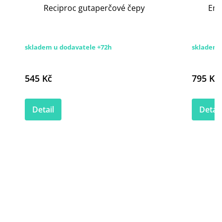
Reciproc gutaperčové čepy
Emp
skladem u dodavatele +72h
skladem 
545 Kč
795 Kč
Detail
Detail