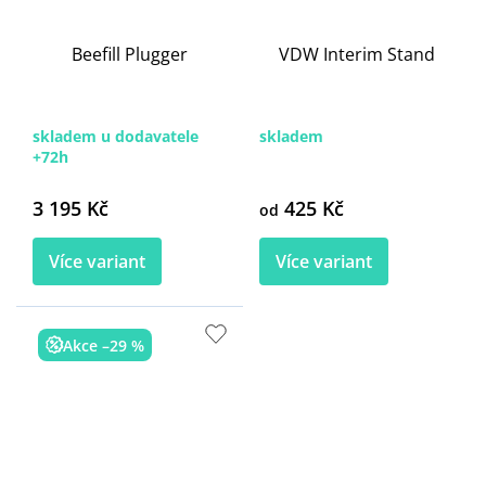
Beefill Plugger
VDW Interim Stand
skladem u dodavatele
skladem
+72h
3 195 Kč
425 Kč
od
Více variant
Více variant
Akce –29 %