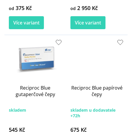
375 Kč
2 950 Kč
od
od
Více variant
Více variant
Reciproc Blue
Reciproc Blue papírové
gutaperčové čepy
čepy
skladem
skladem u dodavatele
+72h
545 Kč
675 Kč