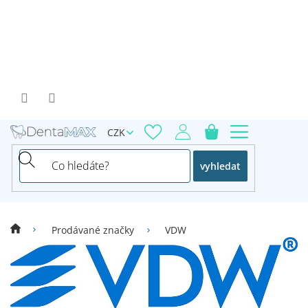
Přejít
na
obsah
CZK
vyhledat
Prodávané značky
VDW