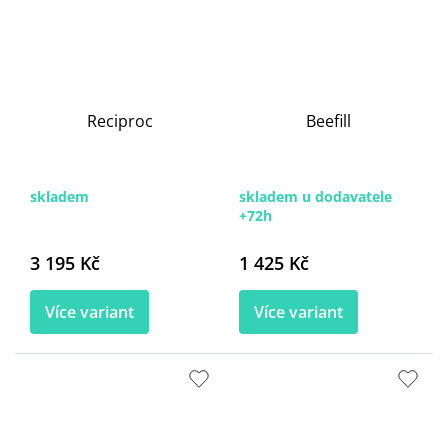
Reciproc
Beefill
skladem
skladem u dodavatele
+72h
3 195 Kč
1 425 Kč
Více variant
Více variant