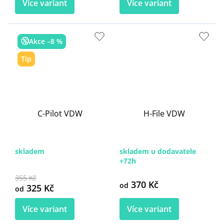
Více variant
Více variant
Akce –8 %
Tip
C-Pilot VDW
H-File VDW
skladem
skladem u dodavatele
+72h
355 Kč
370 Kč
od
325 Kč
od
Více variant
Více variant