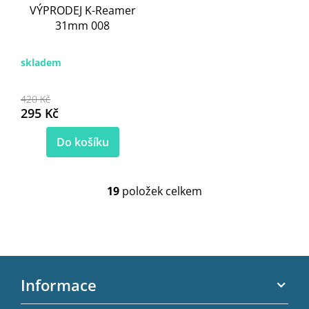
VÝPRODEJ K-Reamer
31mm 008
skladem
420 Kč
295 Kč
Do košíku
19
položek celkem
O
v
l
á
d
Z
a
c
á
Informace
í
p
p
a