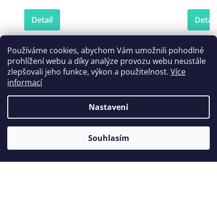
Detail
Detail
Používáme cookies, abychom Vám umožnili pohodlné
prohlížení webu a díky analýze provozu webu neustále
zlepšovali jeho funkce, výkon a použitelnost.
Více
informací
Nastavení
Souhlasím
Z
á
Informace
p
a
Akční letáky
Sortiment
t
Kontaktní informace
í
Zubní výplně
O nákupu
Kontaktní formulář