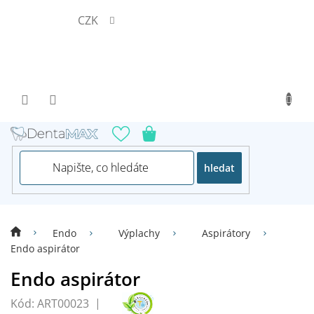
Přejít
CZK
na
obsah
hledat
Endo
Výplachy
Aspirátory
Endo aspirátor
Endo aspirátor
Kód:
ART00023