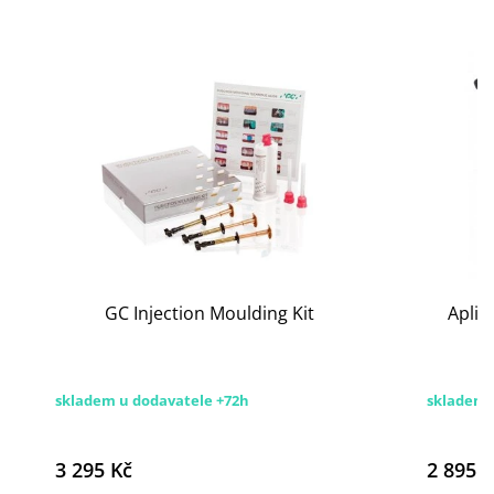
GC Injection Moulding Kit
Aplik
skladem u dodavatele +72h
skladem 
3 295 Kč
2 895 K