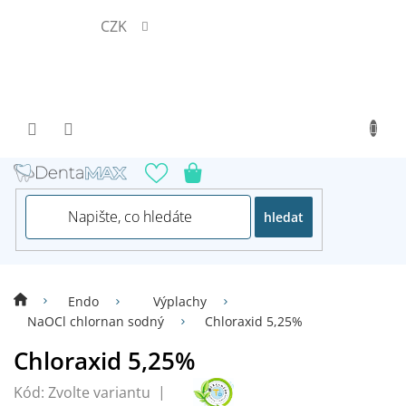
Přejít
CZK
na
obsah
hledat
Endo
Výplachy
NaOCl chlornan sodný
Chloraxid 5,25%
Chloraxid 5,25%
Kód:
Zvolte variantu