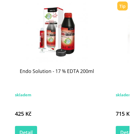
Tip
Endo Solution - 17 % EDTA 200ml
skladem
skladem 
425 Kč
715 Kč
Detail
Detail