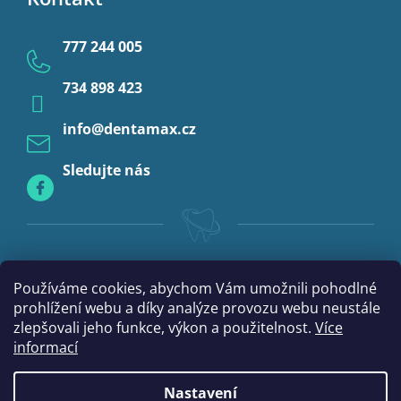
Ochrana osobních údajů
Provizoria a rebáze
777 244 005
Anestezie
734 898 423
Profylaxe
info
@
dentamax.cz
Sledujte nás
Používáme cookies, abychom Vám umožnili pohodlné
prohlížení webu a díky analýze provozu webu neustále
zlepšovali jeho funkce, výkon a použitelnost.
Více
informací
Nastavení
Vytvořil Shoptet