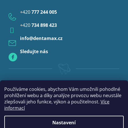
Ochrana osobních údajů
Provizoria a rebáze
+420
777 244 005
Anestezie
+420
734 898 423
Profylaxe
info
@
dentamax.cz
Sledujte nás
Používáme cookies, abychom Vám umožnili pohodlné
prohlížení webu a díky analýze provozu webu neustále
zlepšovali jeho funkce, výkon a použitelnost.
Více
informací
Nastavení
|
Vytvořil Shoptet
mime digital