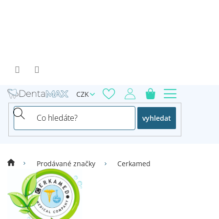
Přejít
na
obsah
CZK
vyhledat
Prodávané značky
Cerkamed