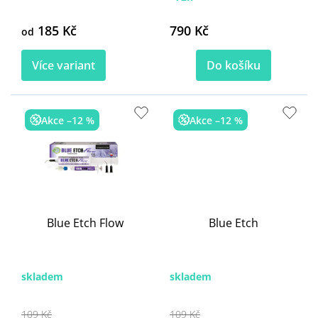
185 Kč
790 Kč
od
Více variant
Do košíku
Akce –12 %
Akce –12 %
Blue Etch Flow
Blue Etch
skladem
skladem
109 Kč
109 Kč