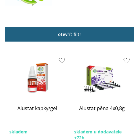
otevřít filtr
V
ý
p
i
s
p
r
o
Alustat kapky/gel
Alustat pěna 4x0,8g
d
u
k
t
skladem
skladem u dodavatele
ů
+72h