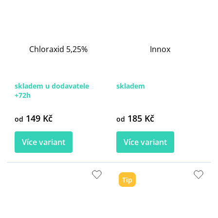
Chloraxid 5,25%
Innox
skladem u dodavatele
skladem
+72h
149 Kč
185 Kč
od
od
Více variant
Více variant
Tip