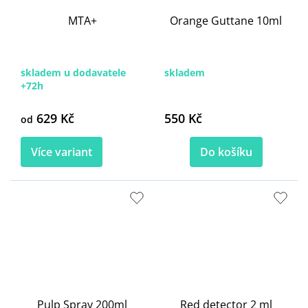
MTA+
Orange Guttane 10ml
skladem u dodavatele
skladem
+72h
629 Kč
550 Kč
od
Více variant
Do košíku
Pulp Spray 200ml
Red detector 2 ml