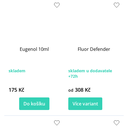
Eugenol 10ml
Fluor Defender
skladem
skladem u dodavatele
+72h
175 Kč
308 Kč
od
Do košíku
Více variant