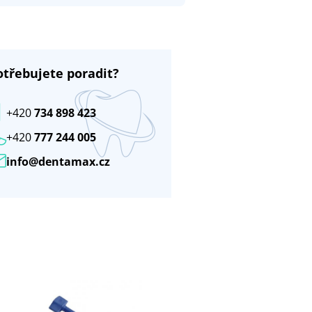
otřebujete poradit?
+420
734 898 423
+420
777 244 005
info@dentamax.cz