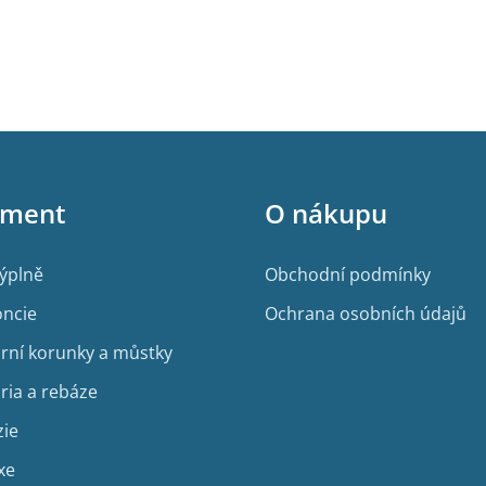
iment
O nákupu
výplně
Obchodní podmínky
ncie
Ochrana osobních údajů
rní korunky a můstky
ria a rebáze
zie
xe