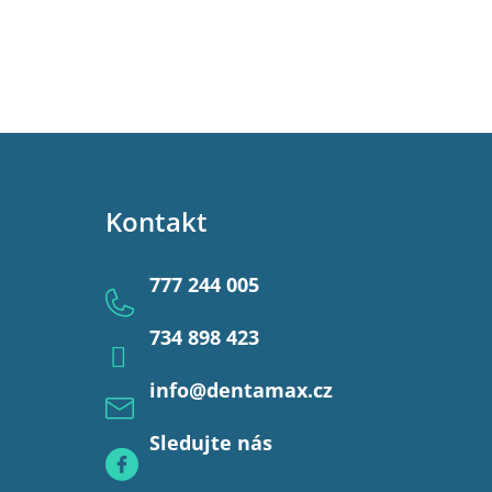
Kontakt
777 244 005
734 898 423
info
@
dentamax.cz
Sledujte nás