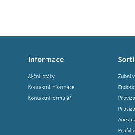
Z
á
p
Informace
Sort
a
t
í
Akční letáky
Zubní 
Kontaktní informace
Endodo
Kontaktní formulář
Provizo
Provizo
Aneste
Profyla