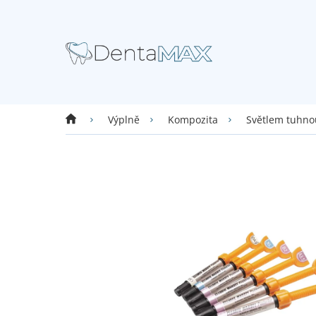
Přejít
na
obsah
Domů
Výplně
Kompozita
Světlem tuhno