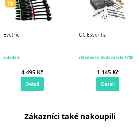
Tip
Evetric
GC Essentia
skladem
skladem u dodavatele +72h
4 495 Kč
1 145 Kč
Detail
Detail
Zákazníci také nakoupili