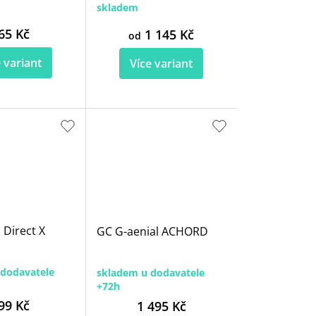
skladem
65 Kč
1 145 Kč
od
 variant
Více variant
 Direct X
GC G-aenial ACHORD
dodavatele
skladem u dodavatele
+72h
99 Kč
1 495 Kč