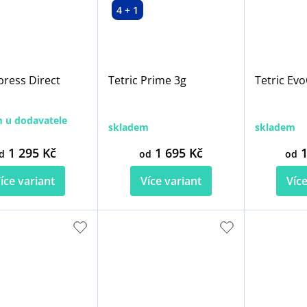
4 + 1
press Direct
Tetric Prime 3g
Tetric Ev
 u dodavatele
skladem
skladem
1 295 Kč
1 695 Kč
1
d
od
od
íce variant
Více variant
Více