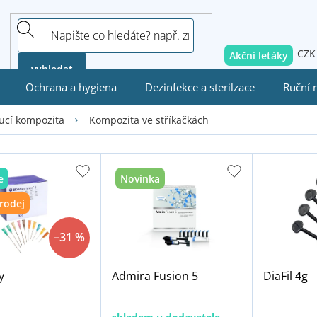
CZK
Akční letáky
vyhledat
Ochrana a hygiena
Dezinfekce a sterilzace
Ruční 
Kompozita ve stříkačkách
ucí kompozita
e
Novinka
rodej
–31 %
y
Admira Fusion 5
DiaFil 4g