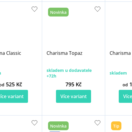
Novinka
ma Classic
Charisma Topaz
Charisma
skladem u dodavatele
m
skladem
+72h
525 Kč
795 Kč
1
od
od
íce variant
Více variant
Více
Novinka
Tip