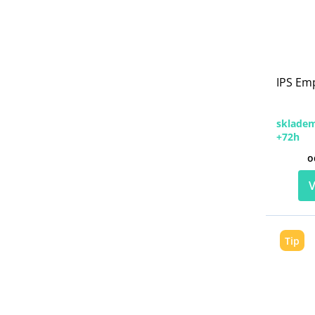
IPS Em
skladem
+72h
o
V
Tip