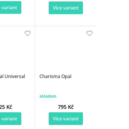
 variant
Více variant
al Universal
Charisma Opal
skladem
25 Kč
795 Kč
 variant
Více variant