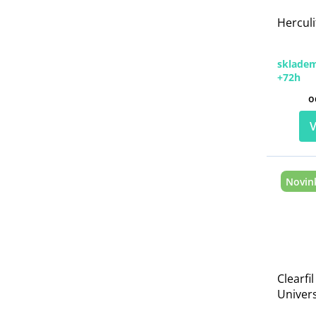
Herculi
skladem
+72h
o
V
Novin
Clearfi
Univers