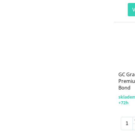
V
GC Gra
Premiu
Bond
skladem
+72h