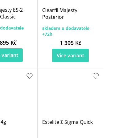
ajesty ES-2
Clearfil Majesty
lassic
Posterior
dodavatele
skladem u dodavatele
+72h
895 Kč
1 395 Kč
 variant
Více variant
 4g
Estelite Σ Sigma Quick