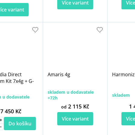
Více variant
Více
íce variant
dia Direct
Amaris 4g
Harmoniz
m Kit 7x4g + G-
skladem u dodavatele
skladem
 u dodavatele
+72h
2 115 Kč
1 
od
7 450 Kč
Více variant
Více
Do košíku