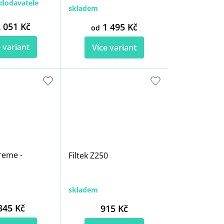
dodavatele
skladem
 051 Kč
1 495 Kč
od
 variant
Více variant
reme -
Filtek Z250
skladem
345 Kč
915 Kč