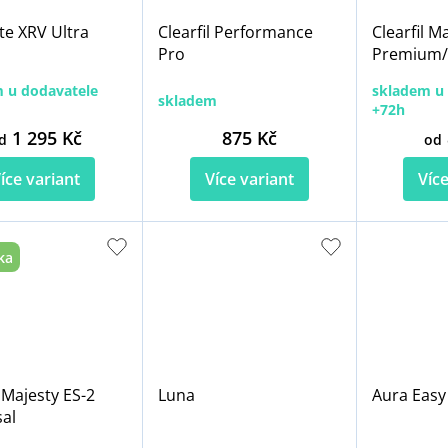
te XRV Ultra
Clearfil Performance
Clearfil M
Pro
Premium/C
 u dodavatele
skladem u 
skladem
+72h
1 295 Kč
875 Kč
d
od
íce variant
Více variant
Více
ka
l Majesty ES-2
Luna
Aura Easy
al