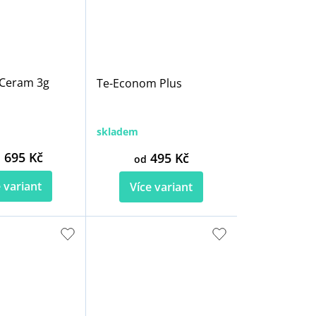
oCeram 3g
Te-Econom Plus
skladem
 695 Kč
495 Kč
od
 variant
Více variant