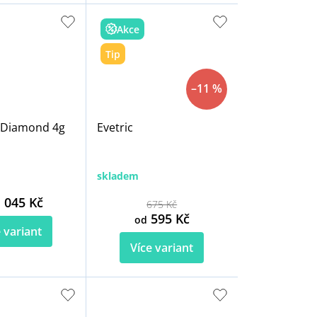
Akce
Tip
–11 %
 Diamond 4g
Evetric
skladem
 045 Kč
675 Kč
595 Kč
od
 variant
Více variant