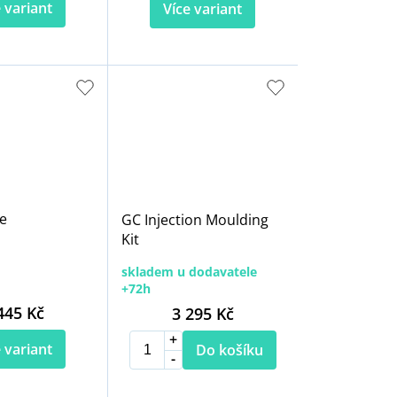
 variant
Více variant
e
GC Injection Moulding
Kit
skladem u dodavatele
+72h
445 Kč
3 295 Kč
 variant
Do košíku