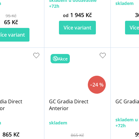
skladem u dodavatele
m
skladem
+72h
1 945 Kč
3
od
95 Kč
65 Kč
Více variant
Více
íce variant
Akce
–24 %
dia Direct
GC Gradia Direct
GC Gradia
or
Anterior
skladem u 
m
skladem
+72h
865 Kč
9
865 Kč