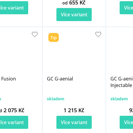
655 Kč
od
íce variant
Více
Více variant
Tip
 Fusion
GC G-aenial
GC G-aeni
Injectable
m
skladem
skladem
2 075 Kč
1 215 Kč
9
d
íce variant
Více variant
Více