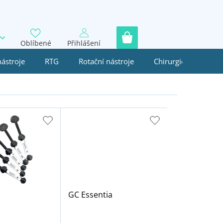
Oblíbené
Přihlášení
nástroje
RTG
Rotační nástroje
Chirurgie
Jedn
GC Essentia