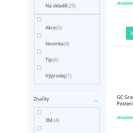
n
sklade
t
Na skladě
(25)
e
ů
l
Akce
(5)
V
Novinka
(8)
Tip
(6)
Výprodej
(1)
GC Gra
Značky
Posteri
sklade
3M
(4)