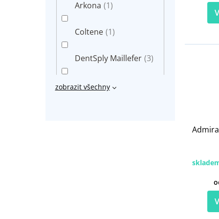
Arkona
(1)
V
Coltene
(1)
DentSply Maillefer
(3)
DiaDent
(1)
zobrazit všechny
GC
(9)
Admira
Heraeus
(4)
sklade
Ivoclar
(8)
o
KERR
(4)
V
Kuraray
(4)