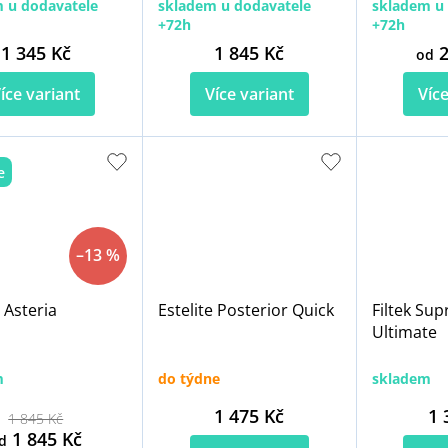
 u dodavatele
skladem u dodavatele
skladem u 
+72h
+72h
1 345 Kč
1 845 Kč
2
od
íce variant
Více variant
Více
e
–13 %
e Asteria
Estelite Posterior Quick
Filtek Sup
Ultimate
m
do týdne
skladem
1 475 Kč
1 
1 845 Kč
1 845 Kč
d