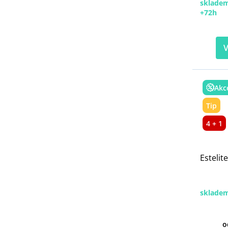
skladem
+72h
V
Akc
Tip
4 + 1
Estelit
sklade
o