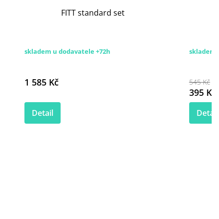
FITT standard set
skladem u dodavatele +72h
skladem 
1 585 Kč
545 Kč
395 Kč
Detail
Detail