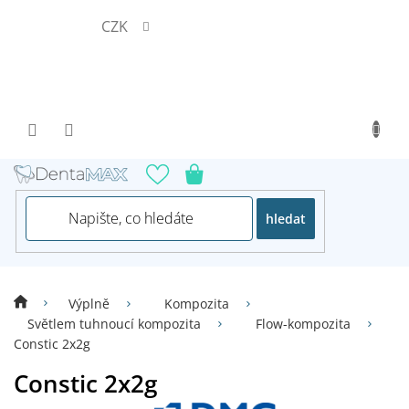
Přejít
CZK
na
obsah
hledat
Výplně
Kompozita
Světlem tuhnoucí kompozita
Flow-kompozita
Constic 2x2g
Constic 2x2g