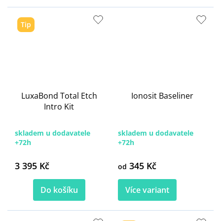
Tip
LuxaBond Total Etch
Ionosit Baseliner
Intro Kit
skladem u dodavatele
skladem u dodavatele
+72h
+72h
3 395 Kč
345 Kč
od
Do košíku
Více variant