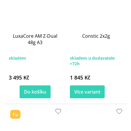
LuxaCore AM Z-Dual
Constic 2x2g
48g A3
skladem
skladem u dodavatele
+72h
3 495 Kč
1 845 Kč
Do košíku
Více variant
Tip