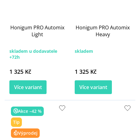
Honigum PRO Automix
Honigum PRO Automix
Light
Heavy
skladem u dodavatele
skladem
+72h
1 325 Kč
1 325 Kč
Více variant
Více variant
Akce –42 %
Tip
Výprodej