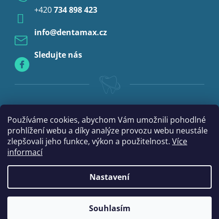
+420
734 898 423
Profylaxe
info
@
dentamax.cz
Sledujte nás
Používáme cookies, abychom Vám umožnili pohodlné
prohlížení webu a díky analýze provozu webu neustále
zlepšovali jeho funkce, výkon a použitelnost.
Více
informací
Nastavení
|
Vytvořil Shoptet
mime digital
Souhlasím
Copyright 2026
DentaMax.cz
. Všechna práva vyhrazena.