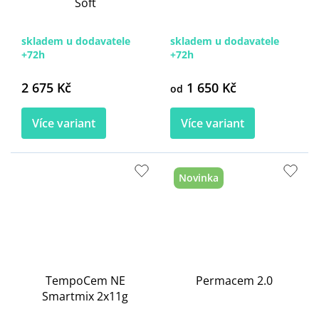
Soft
skladem u dodavatele
skladem u dodavatele
+72h
+72h
2 675 Kč
1 650 Kč
od
Více variant
Více variant
Novinka
TempoCem NE
Permacem 2.0
Smartmix 2x11g