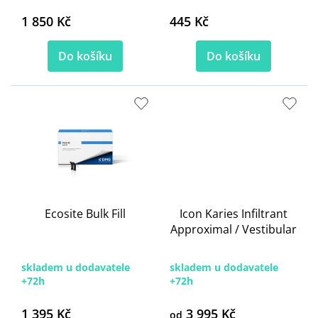
1 850 Kč
445 Kč
Do košíku
Do košíku
Ecosite Bulk Fill
Icon Karies Infiltrant
Approximal / Vestibular
skladem u dodavatele
skladem u dodavatele
+72h
+72h
1 395 Kč
3 995 Kč
od