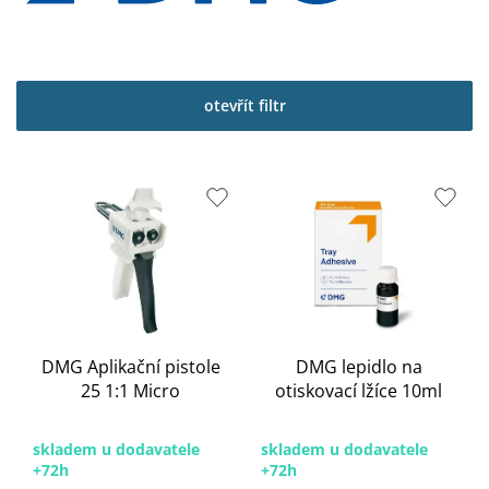
otevřít filtr
V
ý
p
i
s
p
r
o
DMG Aplikační pistole
DMG lepidlo na
d
25 1:1 Micro
otiskovací lžíce 10ml
u
k
t
skladem u dodavatele
skladem u dodavatele
ů
+72h
+72h