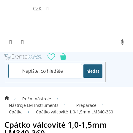
Přejít
CZK
na
obsah
hledat
Ruční nástroje
Nástroje LM Instruments
Preparace
Cpátka
Cpátko válcovité 1,0-1,5mm LM340-360
Cpátko válcovité 1,0-1,5mm
LM340-360