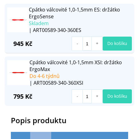
Cpátko válcovité 1,0-1,5mm ES: držátko
ErgoSense
Skladem
| ART00589-340-360ES
945 Kč
Do košíku
Cpátko válcovité 1,0-1,5mm XSI: držátko
ErgoMax
Do 4-6 týdnů
| ART00589-340-360XSI
795 Kč
Do košíku
Popis produktu