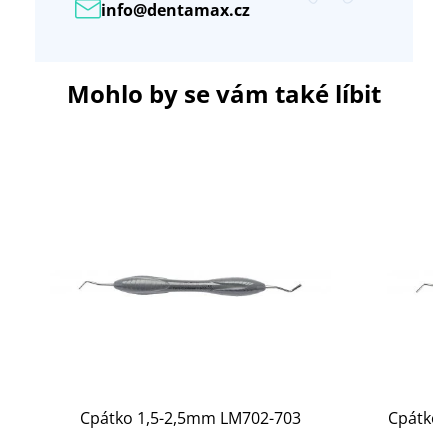
info@dentamax.cz
Mohlo by se vám také líbit
Cpátko 1,5-2,5mm LM702-703
Cpátko 